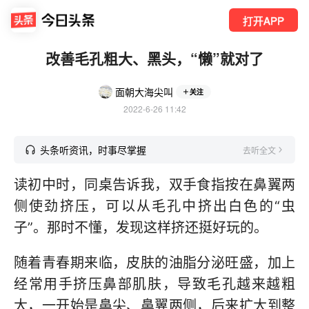
打开APP
改善毛孔粗大、黑头，“懒”就对了
面朝大海尖叫
关注
2022-6-26 11:42
头条听资讯，时事尽掌握
去听全文
读初中时，同桌告诉我，双手食指按在鼻翼两
侧使劲挤压，可以从毛孔中挤出白色的“虫
子”。那时不懂，发现这样挤还挺好玩的。
随着青春期来临，皮肤的油脂分泌旺盛，加上
经常用手挤压鼻部肌肤，导致毛孔越来越粗
大，一开始是鼻尖、鼻翼两侧，后来扩大到整