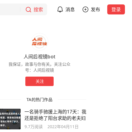
搜索
消息
发布
登录
人间后视镜bot
我保证，故事与你有关。关注公众
号：人间后视镜
关注
TA的热门作品
一名骑手驰援上海的17天：我
还是拒绝了阳台求助的老夫妇
9.7万
阅读
2022年04月11日