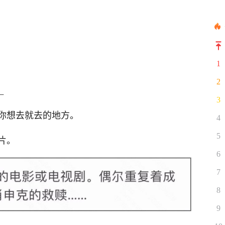
1
2
_
3
你想去就去的地方。
4
5
片。
6
7
8
9