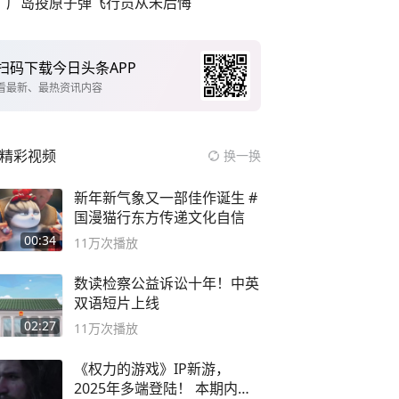
广岛投原子弹飞行员从未后悔
扫码下载今日头条APP
看最新、最热资讯内容
精彩视频
换一换
新年新气象又一部佳作诞生 #
国漫猫行东方传递文化自信
00:34
11万
次播放
数读检察公益诉讼十年！中英
双语短片上线
02:27
11万
次播放
《权力的游戏》IP新游，
2025年多端登陆！ 本期内容