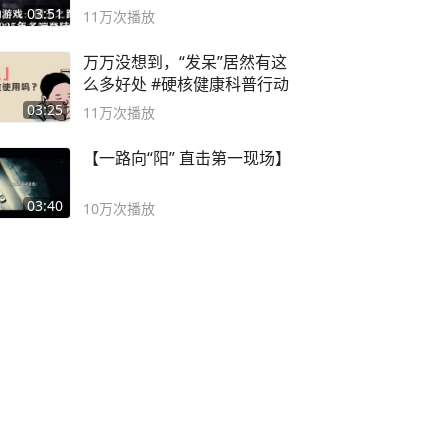
概要
03:51
11万
次播放
万万没想到，“发呆”居然有这
么多好处 #硬核健康科普行动
03:25
11万
次播放
【一路向“阳” 直击第一现场】
03:40
10万
次播放