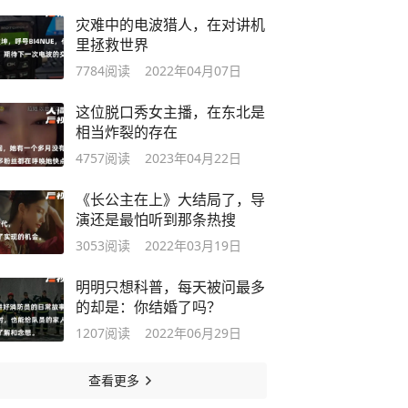
灾难中的电波猎人，在对讲机
里拯救世界
7784
阅读
2022年04月07日
这位脱口秀女主播，在东北是
相当炸裂的存在
4757
阅读
2023年04月22日
《长公主在上》大结局了，导
演还是最怕听到那条热搜
3053
阅读
2022年03月19日
明明只想科普，每天被问最多
的却是：你结婚了吗？
1207
阅读
2022年06月29日
查看更多