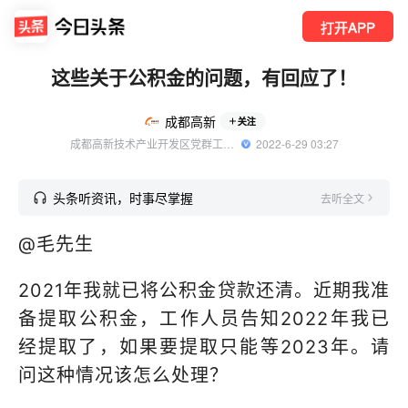
打开APP
这些关于公积金的问题，有回应了！
成都高新
关注
成都高新技术产业开发区党群工作部官方账号
  2022-6-29 03:27
头条听资讯，时事尽掌握
去听全文
@毛先生
2021年我就已将公积金贷款还清。近期我准
备提取公积金，工作人员告知2022年我已
经提取了，如果要提取只能等2023年。请
问这种情况该怎么处理？