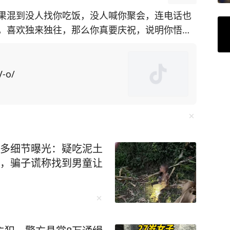
果混到没人找你吃饭，没人喊你聚会，连电话也
，喜欢独来独往，那么你真要庆祝，说明你悟透
系的亲戚朋
口就是求他办事，所求之事还特别令人为难，不
V-o/
了，操的闲心多了，“委屈自己”的次数也就多
更多细节曝光：疑吃泥土
一个故事都是世间百态的缩影，细细品读绝对受益
天，骗子谎称找到男童让
这样的热闹，才能证明自己在世界上的存在价
，你不是人缘变差，而是真正觉醒了。” 初读