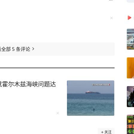
看全部
5
条评论
就霍尔木兹海峡问题达
关注