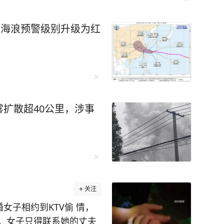
坚持用自己独特的笔触描绘着高密东北乡的故
获得了诺贝尔文学奖，让世界听到了中国文学的
域海浪预警级别升级为红
，莫言在内容在人性思考上
说不完的，感兴趣的朋友不妨自己去翻阅《晚熟
智慧与阅历全然写在了书中，毫不吝啬地跟我们
传达了这样一个观点：这个世界没有灰色地带，
扩散超40公里，涉事
遭遇也融入了作品每一个故事都是世间百态的缩
阅读的人都能从中找到自身的影子，找到最初的
然都说：“莫
会讲故事的人并不一定会的诺贝尔奖，当莫言用魔
关注
地对人性的探索来讲故事后，他就成为了世界级
女子相约到KTV偷 情，
。女子只得联系她的丈夫