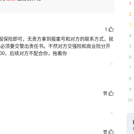
1
2
3
1
4
报保险即可，无责方拿到报案号和对方的联系方式，就
坑。必须要交警出责任书。不然对方交强险和商业险分开
5
000，后续对方不配合你，拖着你
6
7
8
9
赞
10
赞