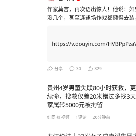
作家莫言，再次语出惊人！他说：如
没几个，甚至连逢场作戏都懒得去装
了人性，看透了人生！”振聋发聩！ 莫言作为土生土长的农村作家，凭借一系列乡土
题材作品，代表国人首获诺贝尔文学奖。 自从成名之后，莫言曾经毫无联
友全都找上门。有的人进门后，一张
https://v.douyin.com/HVBPpPza
知如何是好。 可日子久了才发现，真正聊得来的挚友没来过几次，反倒是那些利益驱
使下的人常来找他。 最开始，他不想伤了情面，也不想得罪任何人，只能多次强忍心
中的不快，迎客进门。但管的闲事多
分享
30
329
了。 于是，他决定不再理会敲门声，没有预约也不会随便给人开门，多关注自己的感
受。 经历了这些，年过半百的莫言对人生感悟更深，沉淀多年写下了《晚熟的人》一
贵州4岁男童失联80小时获救，
书，书中一口气写了12个故事，每
续命，搜救仅差20米错过多找3
匪浅。 在现代社会的快节奏浪潮中，人们热衷于穿梭在各种饭局、聚会之间，手机铃
家属转5000元被拘留
声与消息提示音此起彼伏，似乎只有
红网·红视频
1
评论
26分钟前
值。 然而，莫言却提出了一种截然不同的观点：“如果你混到没人找你吃饭，没人喊
你聚会，连电话也没几个，那真要庆祝