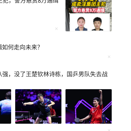
主犯，警方悬赏8万通缉
藏着生命的大智慧——“当热闹如潮水般退去，露
的独处从来不是孤僻的遁
。学会孤独，不要追求表面的繁忙。 是的，
一个并不喜欢的聚会，而自己却显得格格不入，
的时间白白浪费，这是毫无意义的。 当你沉
辑如何走向未来？
才能腾空来，好好读一本好书，打磨一项技能，
的圈子小而精，没
数的人，却多了“重量”。 平庸的人用热
八强，没了王楚钦林诗栋，国乒男队失去战
我。人生路漫漫，如果你不再为人际关系烦恼，
。 就像在电视剧士兵突击中的
人扛起一个连，他渐渐在独处中明白，把每一件
，成为了尖子中的佼佼者。 觉醒后的我
求。不再被外界的声音所左右，不再为了迎合他
写作风格的质