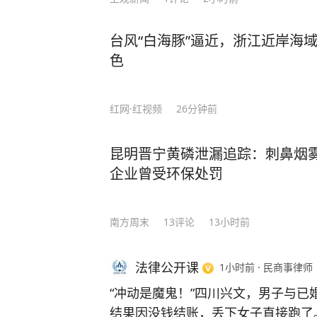
疑和批评时，他没有随波逐流，而是
事，最终凭借着自己的坚持和努力，
台风“白海豚”逼近，浙江近岸海
声音。 可以说，这就是莫言在《晚熟的人》中所告诉我们的智慧。当你能读懂莫言，
色
便能明白，为何一个人独处，便是人生的最高境界。 不过
是有价值的，他的智慧靠一篇文章是
的人》，莫言将自己大半辈子的人生
红网·红视频
26分钟前
分享。 《晚熟的人》是莫言耗费八年时间完成的杰作。他通过通俗易懂的文笔把人性
和各种社会现象都融入其中，向我们
昆明晋宁黄磷泄漏追踪：刺鼻烟雾
我们只有牢记初心，才能不断进步。 最值得一提的是，在这部《晚熟的人》作品里，
企业曾受环保处罚
莫言将自己多年来遭受质疑的心态和
影，还是用他擅长的写法，让每一个
自己。 与莫言之前的作品相比，《晚熟的人》更加贴近现代人的状态，拉近了读者和
南方周末
13
评论
13小时前
作者之间的距离，引发了读者的情感共鸣。 就连诺贝尔文学奖评委马悦
言是一个会讲故事的人。”但是一个
法律公开课
1小时前
·
民商事律师
幻现实的手法，丰富的想象力和大胆
“冲动是魔鬼！”四川兴文，男子与已婚
作家。 莫言的文字犹如一壶好茶，一杯咖啡，需要你放下尘世的俗世，在一个静谧的
结果因没钱结账，丢下女子直接跑了