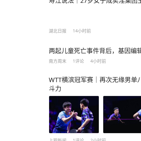
寿江说法｜27岁女子成卖淫集团
这句话时只当是戏言，细品才知其中
出的或许不是荒芜的滩涂，而是可以扎根的土地。” 真正
世，而是灵魂的向内生长。 一个人的成长，可能就是在某一个普通的日子里，独自坐
在小院，开始认真地倾听自己内心的声音
湖北日报
14小时前
越来越感觉到，当你强迫自己去参加
全程都没有说上几句话，而把自己一晚上
两起儿童死亡事件背后，基因编
寂下来，不再被饭局、人情所绑架，
南方周末
1
评论
4小时前
亦或是学习一项特长，陶冶性情，修炼内心。 有一天你会发现，你
有了喧嚣，却多了“质量”，你的生活中少了凑
WTT横滨冠军赛｜再次无缘男单
闹填补空虚，优秀的人以独处成就自
斗力
把时间都用来专注于自身的修行，便可守住长久的心安
许三多，一个人独守军营半年，一个
平凡的小事做好，就是不平凡。 他一个人跑步，一个人修炼自己的内心与意志，也塑
造了优良的品格。最终被成为了最好的自己
们，会更加明确自己的人生目标和追
人而活，而是勇敢地追随自己内心的声音。 就像莫言，在面对外界对他
上观新闻
1
评论
2小时前