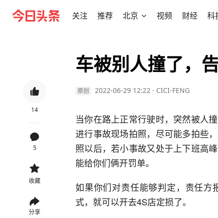
关注
推荐
北京
视频
财经
科
车被别人撞了，
2022-06-29 12:22
·
CICI-FENG
原创
14
当你在路上正常行驶时，突然被人撞
进行事故现场拍照，尽可能多拍些，
照以后，若小事故又处于上下班高峰
5
能给你们俩开罚单。
收藏
如果你们对责任能够判定，责任方
式，就可以开去4S店定损了。
分享