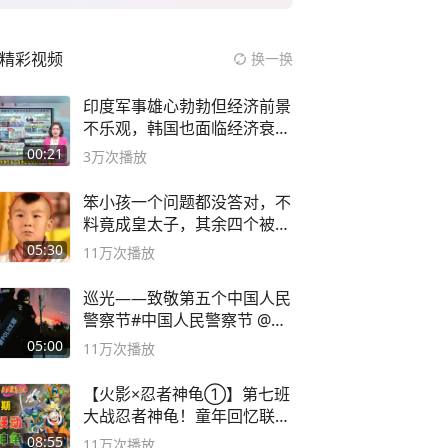
精彩视频
换一换
印度军事雄心勃勃但经济前景
不乐观，韩国也面临经济衰退
风险
00:21
3万
次播放
笨小孩一个问题都没答对，不
料竟成皇太子，其余四个被处
死
05:30
11万
次播放
巡光——致敬第五个中国人民
警察节#中国人民警察节 @抖
音小助手
05:00
11万
次播放
【火影×忍者神龟①】第七班
大战忍者神龟！童年回忆联动
论武？
08:55
11万
次播放