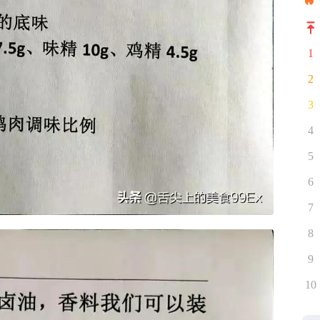
1
2
3
4
5
6
7
8
9
10