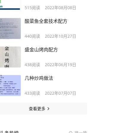
515
阅读
2022年08月08日
酸菜鱼全套技术配方
440
阅读
2022年10月27日
盛金山烤肉配方
438
阅读
2022年06月19日
几种炒鸡做法
433
阅读
2022年07月07日
查看更多
换一换