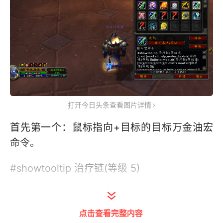
打开今日头条查看图片详情
首先第一个：鼠标指向+目标的目标万金油宏
命令。
#showtooltip 治疗链(等级 5)
/cast [mod:alt,help,nodead,exists]治疗链(等
级 5);[help,mod:alt]治疗链(等级 5);
点击查看完整内容