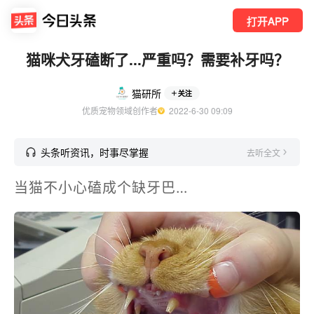
打开APP
猫咪犬牙磕断了...严重吗？需要补牙吗？
猫研所
关注
优质宠物领域创作者
  2022-6-30 09:09
头条听资讯，时事尽掌握
去听全文
当猫不小心磕成个缺牙巴…