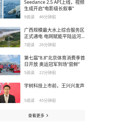
Seedance 2.5 API上线，视频
生成开启“电影级长叙事”
9
阅读
46分钟前
广西规模最大水上综合服务区
正式通电 电网赋能平陆运河
通江海
7
阅读
26分钟前
第七届“8.8”北京体育消费季首
日开放 奥运冠军到场“尝鲜”
5
阅读
22分钟前
宇树科技上市前，王兴兴发声
5
阅读
45分钟前
查看更多