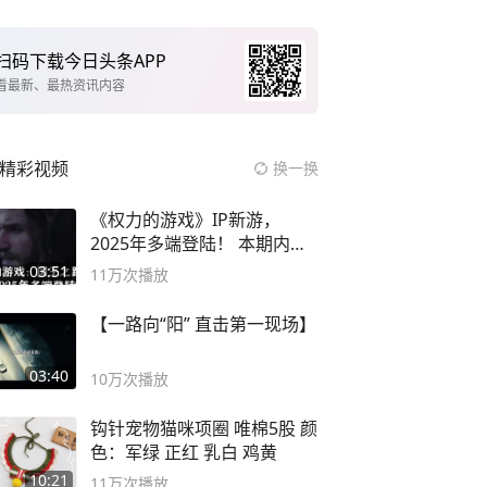
扫码下载今日头条APP
看最新、最热资讯内容
精彩视频
换一换
《权力的游戏》IP新游，
2025年多端登陆！ 本期内容
概要
03:51
11万
次播放
【一路向“阳” 直击第一现场】
03:40
10万
次播放
钩针宠物猫咪项圈 唯棉5股 颜
色：军绿 正红 乳白 鸡黄
10:21
11万
次播放