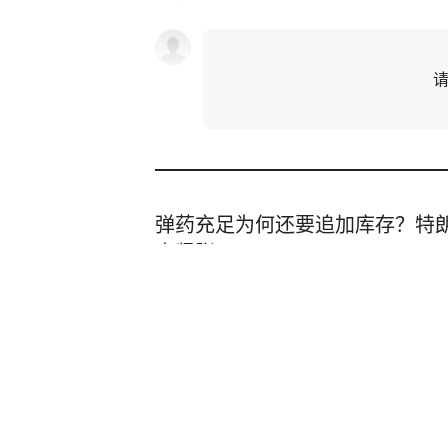
弹药充足为何还要追加库存？特
点紧张
澎湃新闻
6小时前
3名辅警查酒驾收钱就放行 还致