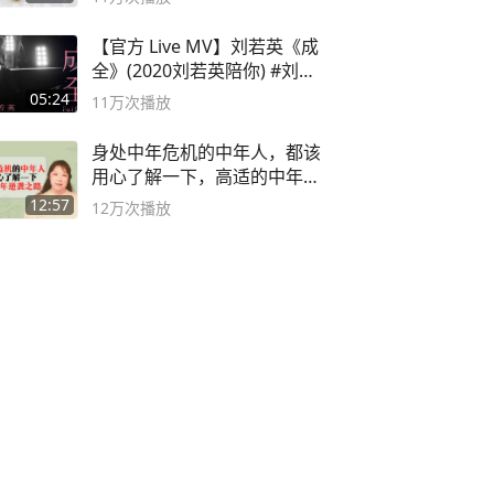
【官方 Live MV】刘若英《成
全》(2020刘若英陪你) #刘若
英 #成全
05:24
11万
次播放
身处中年危机的中年人，都该
用心了解一下，高适的中年逆
袭之路
12:57
12万
次播放