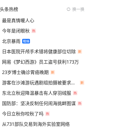
头条热榜
换一换
最是真情暖人心
今年是闭眼秋
北京暴雨
日本医院开颅手术错将健康部位切除
网易《梦幻西游》员工盗号获利173万
23岁博士确诊胃癌晚期
游客在沙滩游玩遇剧组拍摄被要求离开
东北立秋迎降温暴击有人穿羽绒服
国防部：坚决反制任何闹海挑衅图谋
今日立秋你咬秋了吗
从731部队交易到海外实验室网络