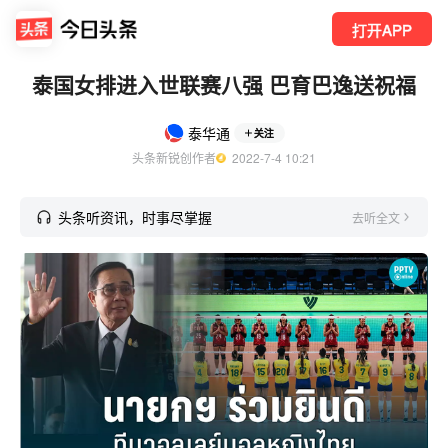
打开APP
泰国女排进入世联赛八强 巴育巴逸送祝福
泰华通
关注
头条新锐创作者
  2022-7-4 10:21
头条听资讯，时事尽掌握
去听全文