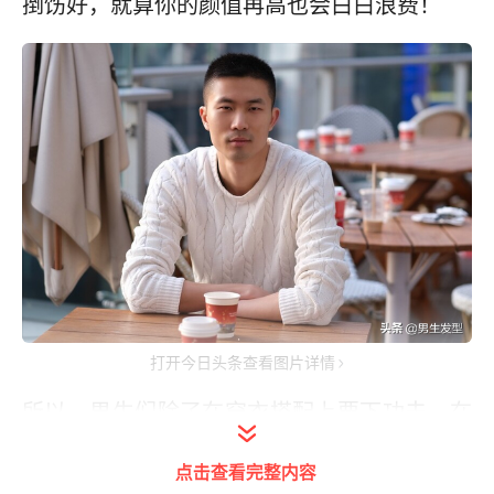
捯饬好，就算你的颜值再高也会白白浪费！
打开今日头条查看图片详情
所以，男生们除了在穿衣搭配上要下功夫，在
发型上也不能马虎！很多男生为了方便，都会
点击查看完整内容
选择剪一款“板寸”发型，这的确是不错的选