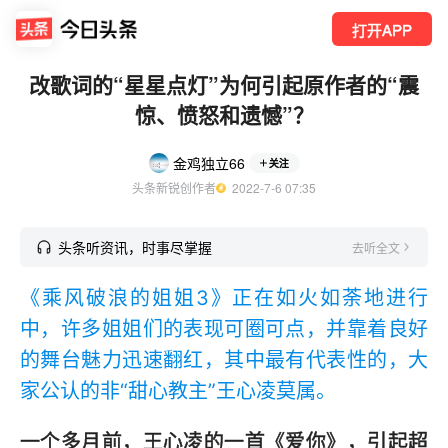
打开APP
改歌词的“星星点灯”为何引起原作者的“震
惊、愤怒和遗憾”？
金鸡独立66
关注
头条新锐创作者
  2022-7-6 07:35
头条听资讯，时事尽掌握
去听全文
《乘风破浪的姐姐3》正在如火如荼地进行
中，许多姐姐们的表现可圈可点，并靠着良好
的舞台魅力迅速翻红，其中最有代表性的，大
家公认的非“甜心教主”王心凌莫属。
一个多月前，王心凌的一首《爱你》，引起超