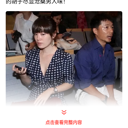
的胡子尽显沧桑男人味！
点击查看完整内容
打开今日头条查看图片详情