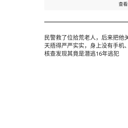
查
民警救了位拾荒老人，后来把他
天捂得严严实实，身上没有手机
核查发现其竟是潜逃16年逃犯
法治网
5小时前
5年期大额存单“重出江湖”，四大行
大众新闻-大众日报
1
评论
前天07:35
伊朗总统：目前与最高领袖联络
利用