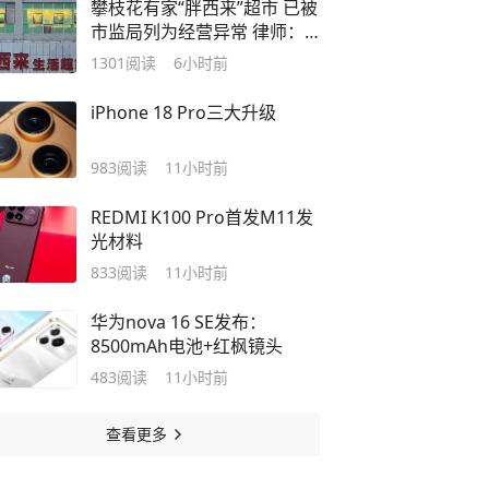
攀枝花有家“胖西来”超市 已被
市监局列为经营异常 律师：
涉嫌对“胖东来”商标侵权
1301
阅读
6小时前
iPhone 18 Pro三大升级
983
阅读
11小时前
REDMI K100 Pro首发M11发
光材料
833
阅读
11小时前
华为nova 16 SE发布：
8500mAh电池+红枫镜头
483
阅读
11小时前
查看更多