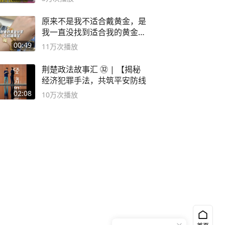
原来不是我不适合戴黄金，是
我一直没找到适合我的黄金
😭
00:49
11万
次播放
荆楚政法故事汇 ㉜ | 【揭秘
经济犯罪手法，共筑平安防线
02:08
10万
次播放