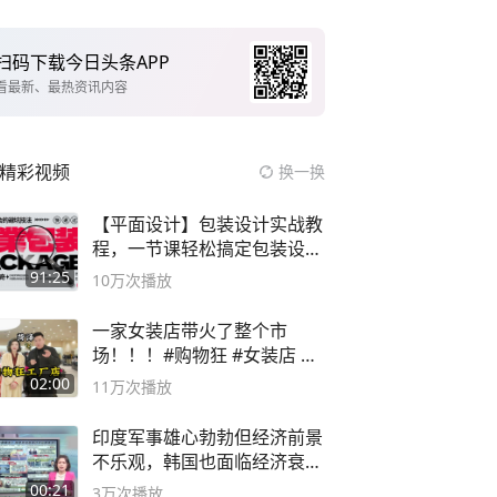
扫码下载今日头条APP
看最新、最热资讯内容
精彩视频
换一换
【平面设计】包装设计实战教
程，一节课轻松搞定包装设计
流程！
91:25
10万
次播放
一家女装店带火了整个市
场！！！#购物狂 #女装店 #
高品质女装
02:00
11万
次播放
印度军事雄心勃勃但经济前景
不乐观，韩国也面临经济衰退
风险
00:21
3万
次播放