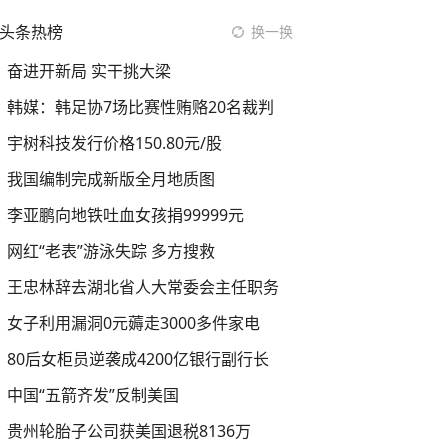
头条热榜
换一换
奋进开新局 实干挑大梁
韩媒：韩足协7场比赛性贿赂20名裁判
宇树科技发行价格150.80元/股
我国编制完成新版全月地质图
李亚鹏向地铁吐血女孩捐99999元
网红“老表”游泳失踪 多方搜救
王忠林辞去湖北省人大常委会主任职务
女子利用漏洞0元薅走3000多件家电
80后女柜员逆袭成4200亿银行副行长
中国“五箭齐发”反制美国
贵州轮胎子公司获美国退税8136万