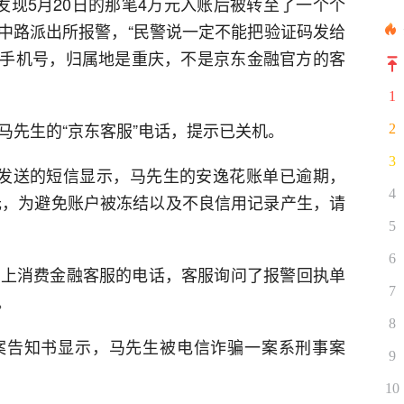
发现5月20日的那笔4万元入账后被转至了一个个
中路派出所报警，“民警说一定不能把验证码发给
手机号，归属地是重庆，不是京东金融官方的客
1
马先生的“京东客服”电话，提示已关机。
2
3
融发送的短信显示，马先生的安逸花账单已逾期，
4
38元，为避免账户被冻结以及不良信用记录产生，请
5
6
马上消费金融客服的电话，客服询问了报警回执单
7
。
8
案告知书显示，马先生被电信诈骗一案系刑事案
9
10