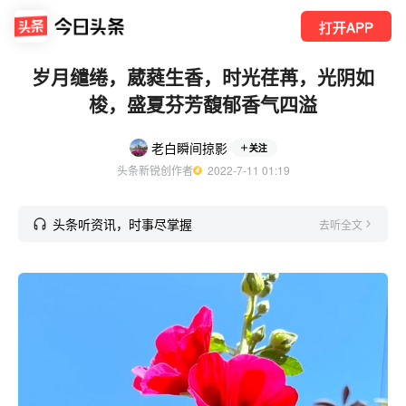
打开APP
岁月缱绻，葳蕤生香，时光荏苒，光阴如
梭，盛夏芬芳馥郁香气四溢
老白瞬间掠影
关注
头条新锐创作者
  2022-7-11 01:19
头条听资讯，时事尽掌握
去听全文