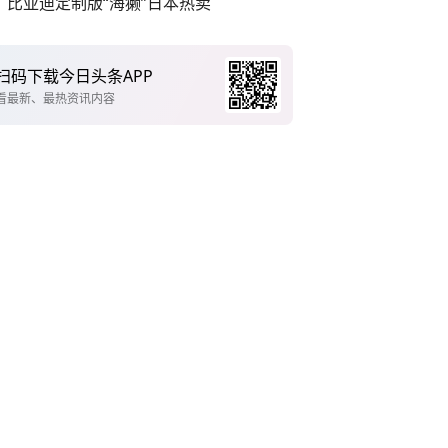
比亚迪定制版“海獭”日本热卖
扫码下载今日头条APP
看最新、最热资讯内容