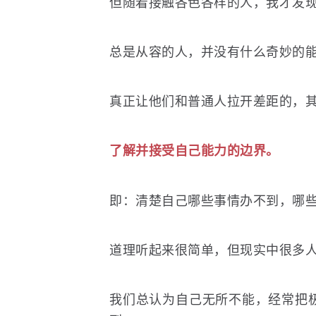
但随着接触各色各样的人，我才发
总是从容的人，并没有什么奇妙的
真正让他们和普通人拉开差距的，
了解并接受自己能力的边界。
即：清楚自己哪些事情办不到，哪
道理听起来很简单，但现实中很多
我们总认为自己无所不能，经常把