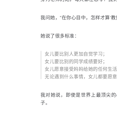
我问她，“在你心目中，怎样才算‘教
她说了很多标准：
女儿要比别人更加自觉学习；
女儿要比别的同学成绩要好；
女儿愿意接受妈妈给她的任何生
无论遇到什么事情，女儿都要愿
我对她说，即使是世界上最顶尖的
子。