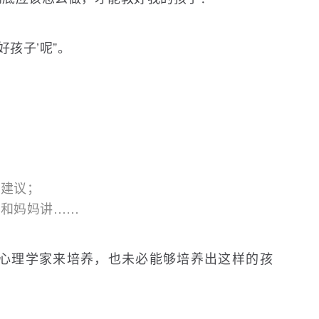
好孩子’呢”。
活建议；
意和妈妈讲……
心理学家来培养，也未必能够培养出这样的孩