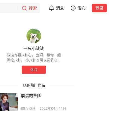
搜索
消息
发布
登录
一只小缺缺
缺缺有颗八卦心， 走呀，带你一起
深挖八卦， 小八卦也可以调节心情
的嗷。
关注
TA的热门作品
崩溃的董卿
80万
阅读
2022年04月11日