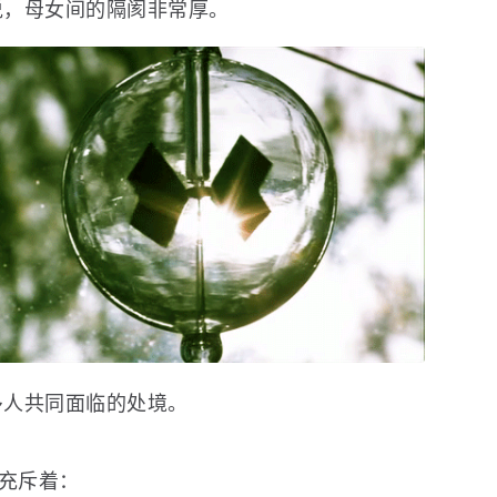
说，母女间的隔阂非常厚。
多人共同面临的处境。
待充斥着：