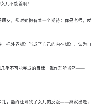
的女儿不能差啊！
是朋友，都对她抱有着一个期待：你是老师，就
待，把外界标准当成了自己的内在标准，认为自
把几乎不可能完成的目标，视作理所当然——
挣扎，最终还导致了女儿的反叛——离家出走，