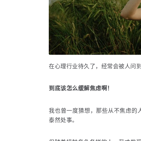
在心理行业待久了，经常会被人问
到底该怎么缓解焦虑啊！
我也曾一度猜想，那些从不焦虑的
泰然处事。