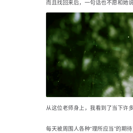
而且找回来后，一句话也不愿和她
从这位老师身上，我看到了当下许
每天被周围人各种“理所应当”的期