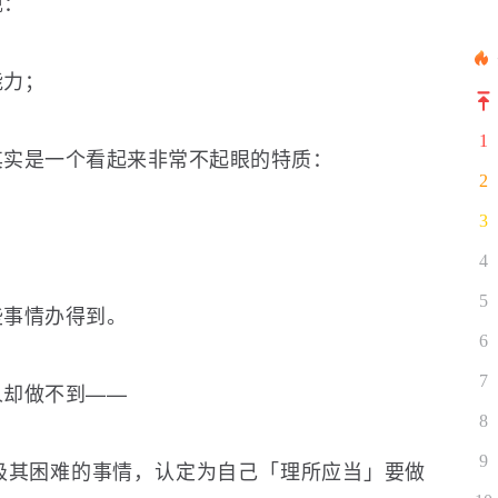
现：
能力；
1
其实是一个看起来非常不起眼的特质：
2
3
4
5
些事情办得到。
6
7
人却做不到——
8
9
极其困难的事情，认定为自己「理所应当」要做