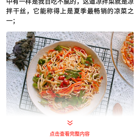
中有一样是我百吃不腻的，这道凉拌菜就是凉
拌干丝，它能称得上是夏季最畅销的凉菜之
一；
点击查看完整内容
打开今日头条查看图片详情