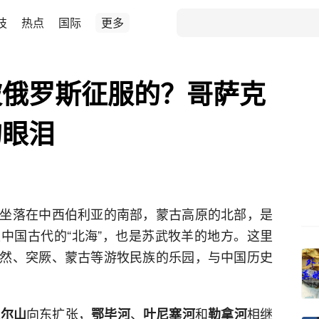
技
热点
国际
更多
被俄罗斯征服的？哥萨克
的眼泪
坐落在中西伯利亚的南部，蒙古高原的北部，是
中国古代的“北海”，也是苏武牧羊的地方。这里
然、突厥、蒙古等游牧民族的乐园，与中国历史
向东扩张，
、
和
相继
拉尔山
鄂毕河
叶尼塞河
勒拿河