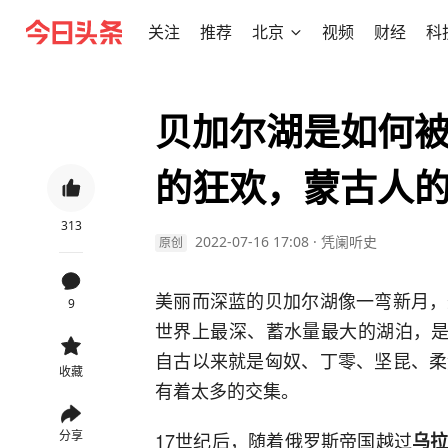
关注
推荐
北京
视频
财经
科
贝加尔湖是如何
的狂欢，蒙古人
313
2022-07-16 17:08
·
凭阑听史
原创
美丽而深蓝的贝加尔湖像一弯新月，
9
世界上最深、蓄水量最大的湖泊，是
自古以来就是匈奴、丁零、坚昆、柔
收藏
有着太多的交集。
分享
17世纪后，随着俄罗斯帝国越过
乌