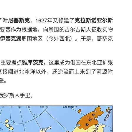
了
，1627年又修建了
叶尼塞斯克
克拉斯诺亚尔斯
要塞作为根据地，向周围的吉尔吉斯人征收实物
周围地区（今外西北）。于是，哥萨克
伊塞克湖
了重要据点
，这里成为俄国在东北亚扩张
雅库茨克
直接闯进北冰洋以外，还逆流而上来到了河源附
遥。
俄罗斯人手里。