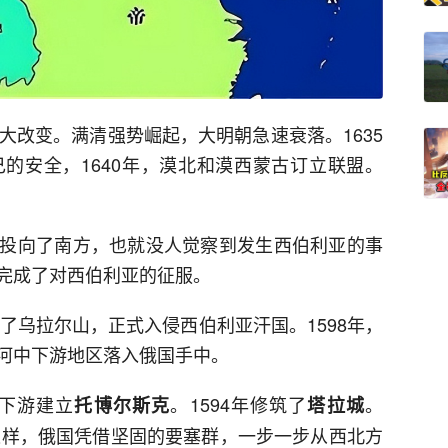
大改变。满清强势崛起，大明朝急速衰落。1635
的安全，1640年，漠北和漠西蒙古订立联盟。
投向了南方，也就没人觉察到发生西伯利亚的事
完成了对西伯利亚的征服。
过了乌拉尔山，正式入侵西伯利亚汗国。1598年，
河中下游地区落入俄国手中。
下游建立
。1594年修筑了
。
托博尔斯克
塔拉城
这样，俄国凭借坚固的要塞群，一步一步从西北方