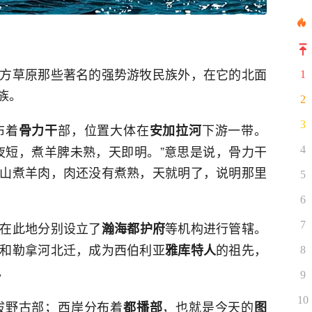
方草原那些著名的强势游牧民族外，在它的北面
1
族。
2
3
布着
部，位置大体在
下游一带。
骨力干
安加拉河
夜短，煮羊脾未熟，天即明。”意思是说，骨力干
4
山煮羊肉，肉还没有煮熟，天就明了，说明那里
5
6
在此地分别设立了
等机构进行管辖。
7
瀚海都护府
和勒拿河北迁，成为西伯利亚
的祖先，
雅库特人
8
。
9
10
拔野古部；西岸分布着
，也就是今天的
都播部
图