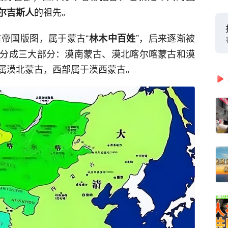
的祖先。
尔吉斯人
古帝国版图，属于蒙古“
”，后来逐渐被
林木中百姓
分成三大部分：漠南蒙古、漠北喀尔喀蒙古和漠
属漠北蒙古，西部属于漠西蒙古。