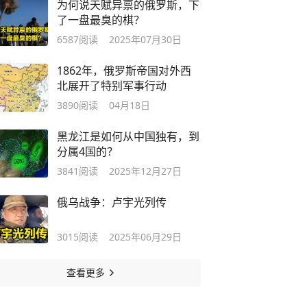
为何说天赋异禀的俄罗斯，下
了一盘最臭的棋？
6587
阅读
2025年07月30日
1862年，俄罗斯帝国对外西
北展开了特别军事行动
3890
阅读
04月18日
黑龙江是如何从中国独有，到
分属4国的？
3841
阅读
2025年12月27日
俄乌战争：卢宇光列传
3015
阅读
2025年06月29日
查看更多