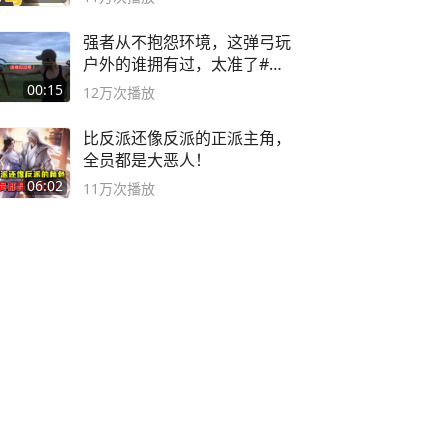
强者从不抱怨环境，这弹弓玩
户外的谁拥有过，太准了#弹
弓#户外
00:15
12万
次播放
比反派还像反派的正派主角，
全员都是大恶人！
06:02
11万
次播放