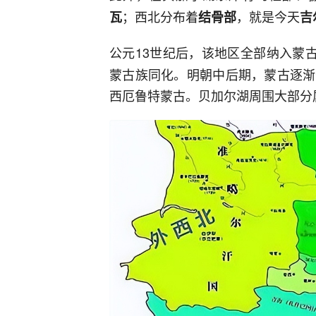
；西北分布着
，就是今天
瓦
结骨部
吉
公元13世纪后，该地区全部纳入蒙
蒙古族同化。明朝中后期，蒙古逐渐
西厄鲁特蒙古。贝加尔湖周围大部分