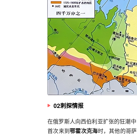
02刺探情报
在俄罗斯人向西伯利亚扩张的狂潮中
首次来到
时，其他的哥萨
鄂霍次克海