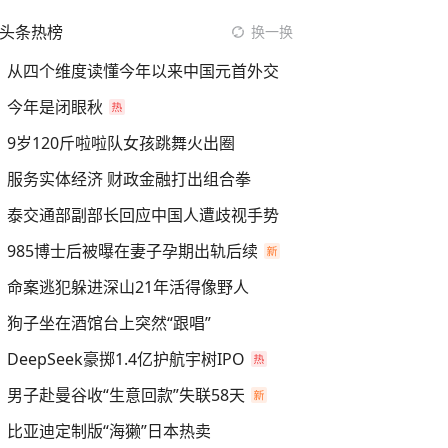
头条热榜
换一换
从四个维度读懂今年以来中国元首外交
今年是闭眼秋
9岁120斤啦啦队女孩跳舞火出圈
服务实体经济 财政金融打出组合拳
泰交通部副部长回应中国人遭歧视手势
985博士后被曝在妻子孕期出轨后续
命案逃犯躲进深山21年活得像野人
狗子坐在酒馆台上突然“跟唱”
DeepSeek豪掷1.4亿护航宇树IPO
男子赴曼谷收“生意回款”失联58天
比亚迪定制版“海獭”日本热卖