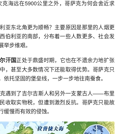
次克海远在5900公里之外，哥萨克为何会舍近求
利亚东北角更为顺畅？主要原因是那里的人烟更
西伯利亚的南部，分布着一些人数更多、社会发
展举步维艰。
正处于鼎盛时期，它也在不遗余力地扩张
尔汗国
中，甚至大多数情况下还能取得优势。哥萨克只
，依托坚固的堡垒线，一步一步地往南蚕食。
克遇到了吉尔吉斯人和另外一支蒙古人——布里
民收取实物税，但遭到激烈反抗。哥萨克只能故
行缓慢而有效的侵蚀。