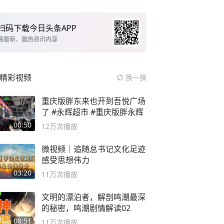
扫码下载今日头条APP
看最新、最热资讯内容
精彩视频
换一换
重庆版胖东来也开到吾悦广场
了 #永辉超市 #重庆版胖永辉
00:50
12万
次播放
微视频｜追随总书记文化足迹
感受思想伟力
03:20
11万
次播放
文明的漂泊者，解剖鸣潮最深
的秘密，鸣潮剧情解读02
08:51
11万
次播放