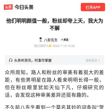
打开APP
他们明明颜值一般，粉丝却夸上天，我大为
不解
八卦先生
关注
独立娱评人
  2022-7-16 12:35
头条听资讯，时事尽掌握
去听全文
众所周知，路人和粉丝的审美有着挺大的差
距，有些男明星在路人看来明明长得一般，
但在粉丝眼里犹如天仙下凡，仔细研究的
话，会发现这种审美差异还挺有趣的。
不久前八先生看到一个莫名其妙的词条叫“贺