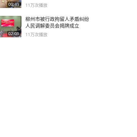
😭
00:49
11万
次播放
柳州市被行政拘留人矛盾纠纷
人民调解委员会揭牌成立
02:01
11万
次播放