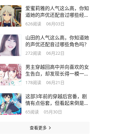
爱蜜莉雅的人气这么高，你知
道她的声优还配音过哪些经典
角色吗？
626
阅读
06月03日
山田的人气这么高，你知道她
的声优还配音过哪些角色吗？
272
阅读
06月22日
男主穿越回高中并向喜欢的女
生告白，却发现长得一模一样
的有两人
178
阅读
06月21日
这部3年前的穿越后宫番，剧
情有点俗套，但看起来倒是挺
爽的
65
阅读
05月30日
查看更多