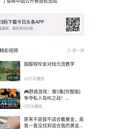
丁俊晖中国公开赛首轮出局
扫码下载今日头条APP
看最新、最热资讯内容
精彩视频
换一换
国服程咬金对线元流教学
15:58
20万
次播放
🎮野兽游戏：第5集[完整版]
争夺私人岛屿之战！
#MrBeastChina
55:37
3万
次播放
原来不是我不适合戴黄金，是
我一直没找到适合我的黄金