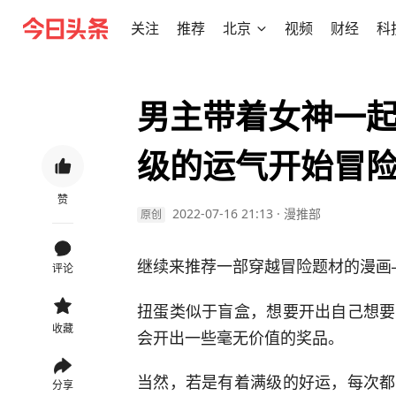
关注
推荐
北京
视频
财经
科
男主带着女神一
级的运气开始冒
赞
2022-07-16 21:13
·
漫推部
原创
继续来推荐一部穿越冒险题材的漫画
评论
扭蛋类似于盲盒，想要开出自己想要
收藏
会开出一些毫无价值的奖品。
当然，若是有着满级的好运，每次都
分享