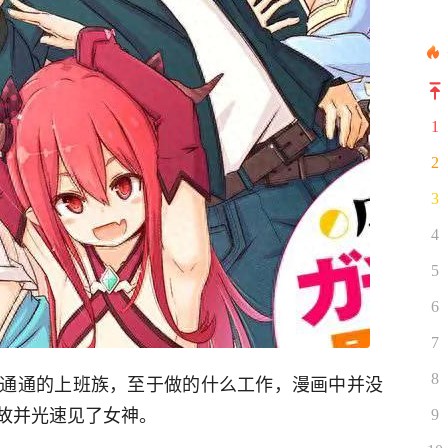
1
2
3
4
5
6
7
通通的上班族，至于做的什么工作，漫画中并没
8
故并光速见了女神。
9