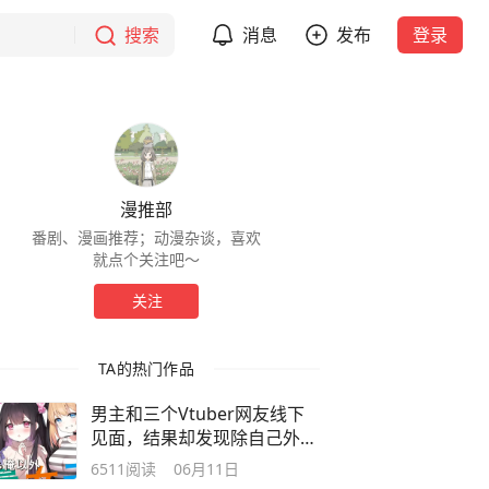
搜索
消息
发布
登录
漫推部
番剧、漫画推荐；动漫杂谈，喜欢
就点个关注吧～
关注
TA的热门作品
男主和三个Vtuber网友线下
见面，结果却发现除自己外全
都是美少女
6511
阅读
06月11日