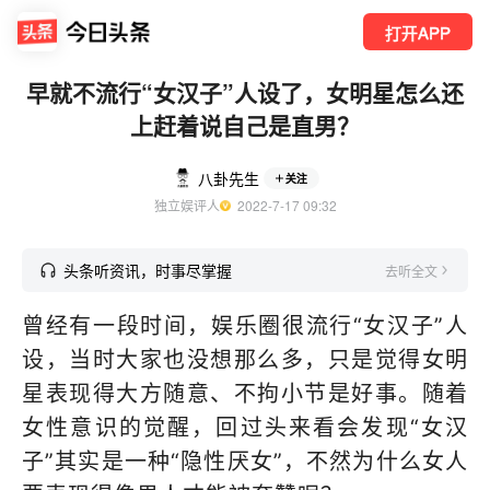
打开APP
早就不流行“女汉子”人设了，女明星怎么还
上赶着说自己是直男？
八卦先生
关注
独立娱评人
  2022-7-17 09:32
头条听资讯，时事尽掌握
去听全文
曾经有一段时间，娱乐圈很流行“女汉子”人
设，当时大家也没想那么多，只是觉得女明
星表现得大方随意、不拘小节是好事。随着
女性意识的觉醒，回过头来看会发现“女汉
子”其实是一种“隐性厌女”，不然为什么女人