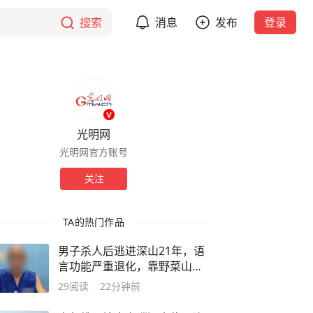
搜索
消息
发布
登录
光明网
光明网官方账号
关注
TA的热门作品
男子杀人后逃进深山21年，语
言功能严重退化，靠野菜山薯
果腹，常年不知肉味……村民
29
阅读
22分钟前
一句话牵出重要线索