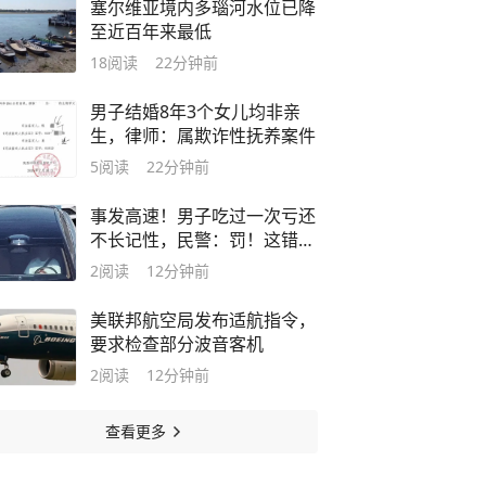
塞尔维亚境内多瑙河水位已降
至近百年来最低
18
阅读
22分钟前
男子结婚8年3个女儿均非亲
生，律师：属欺诈性抚养案件
5
阅读
22分钟前
事发高速！男子吃过一次亏还
不长记性，民警：罚！这错很
多人都犯过，赶紧自查️
2
阅读
12分钟前
美联邦航空局发布适航指令，
要求检查部分波音客机
2
阅读
12分钟前
查看更多