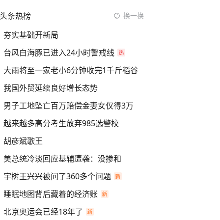
头条热榜
换一换
夯实基础开新局
台风白海豚已进入24小时警戒线
大雨将至一家老小6分钟收完1千斤稻谷
我国外贸延续良好增长态势
男子工地坠亡百万赔偿金妻女仅得3万
越来越多高分考生放弃985选警校
胡彦斌歌王
美总统冷淡回应基辅遭袭：没掺和
宇树王兴兴被问了360多个问题
睡眠地图背后藏着的经济账
北京奥运会已经18年了