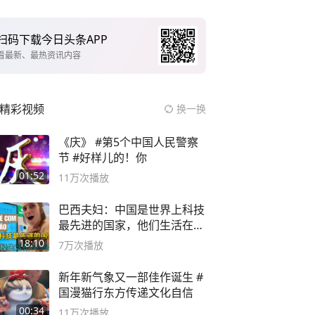
扫码下载今日头条APP
看最新、最热资讯内容
精彩视频
换一换
《庆》 #第5个中国人民警察
节 #好样儿的！你
01:52
11万
次播放
巴西夫妇：中国是世界上科技
最先进的国家，他们生活在
2999年
18:10
7万
次播放
新年新气象又一部佳作诞生 #
国漫猫行东方传递文化自信
00:34
11万
次播放