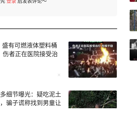
请先
登录
后发表评论～
，盛有可燃液体塑料桶
，伤者正在医院接受治
更多细节曝光：疑吃泥土
天，骗子谎称找到男童让