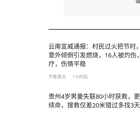
云南宣威通报：村民过火把节时
意外倾倒引发燃烧，16人被灼伤
疗，伤情平稳
齐鲁壹点
1小时前
贵州4岁男童失联80小时获救，
续命，搜救仅差20米错过多找3
家属转5000元被拘留
红网·红视频
1
评论
3小时前