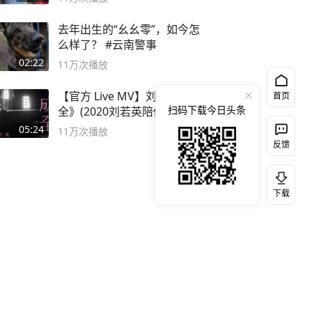
去年出生的“幺幺零”，如今怎
么样了？ #云南警事
02:22
11万
次播放
【官方 Live MV】刘若英《成
首页
扫码下载今日头条
全》(2020刘若英陪你) #刘若
英 #成全
05:24
11万
次播放
反馈
下载