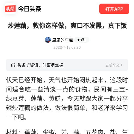
打开APP
炒莲藕，教你这样做，爽口不发黑，真下饭
周周的车库
关注
2022-7-19 03:30
头条听资讯，时事尽掌握
去听全文
伏天已经开始，天气也开始闷热起来，这段时
间适合吃一些清淡一点的食物，民间有三宝-
绿豆芽、莲藕、黄鳝，今天就跟大家一起分享
辣炒莲藕的做法，做法很简单，和老洋来学习
一下吧。
材料：莲藕、尖椒、姜、蒜、五花肉、盐、生