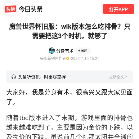
打开APP
魔兽世界怀旧服：wlk版本怎么吃排骨？只
需要把这3个时机，就够了
分身有术
关注
头条新锐创作者
  2022-7-19 15:21
头条听资讯，时事尽掌握
去听全文
大家好，我是分身有术，很高兴又跟大家见面
了
。
随着tbc版本进入了末期，游戏里面的排骨也
越来越难吃到了，主要是因为金价的下跌，以
及物价的下跌，虽说前几个礼拜太阳井全通的