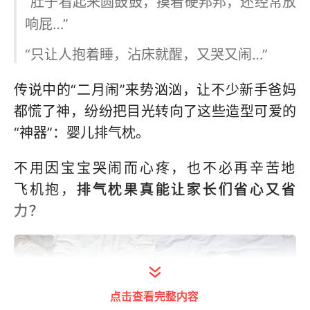
“肚子看起来圆鼓鼓，摸着硬邦邦，还经常放
响屁…”
“只让人抱着睡，沾床就醒，又哭又闹…”
传说中的“二月闹”来势汹汹，让不少新手爸妈
都慌了神，纷纷把目光转向了这些造型可爱的
“神器”：婴儿排气枕。
不用因宝宝哭闹而心疼，也不必再辛苦地
飞机抱，
排气枕果真能让家长们省心又省
力？
点击查看完整内容