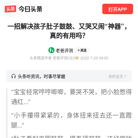
打开APP
一招解决孩子肚子鼓鼓、又哭又闹“神器”，
真的有用吗？
老爸评测
关注
头条精选作者 老爸评测CEO
  2022-7-25 09:00
头条听资讯，时事尽掌握
去听全文
“宝宝经常哼哼唧唧，要哭不哭，把小脸憋得
通红…”
“小手攥得紧紧的，身体扭来扭去还一直蹬
腿…”