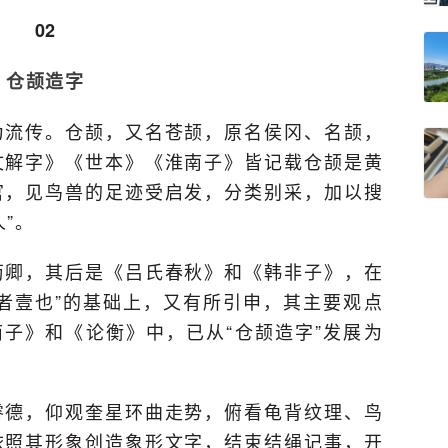
02
仓颉造字
为流传。仓颉，又名苍颉，原名侯冈、名颉，
文解字》《世本》《淮南子》皆记载仓颉是黄
官，见鸟兽的足迹受启发，分类别采，加以搜
”。
荀卿，其后是《吕氏春秋》和《韩非子》，在
者壹也”的基础上，又有所引申，其主要观点
南子》和《论衡》中，已从“仓颉造字”发展为
睿德，仰观奎星环曲走势，俯看龟背纹理、鸟
依照其形象创造象形文字，结束结绳记事，开