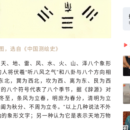
图，选自《中国测绘史》
是天、地、雷、风、水、火、山、泽八个象形
人将伏羲“听八风之气”和八卦与八个方向相
东北，巽为西北，坎为西、离为东、艮为西
”的八个符号代表了八个季节，据《辞源》对
为冬至，条风为立春，明庶为春分，清明为立
阖为秋分、不周为立冬。”以上几种说法不外
始的象形文字；另一种认为它是表示天地万物