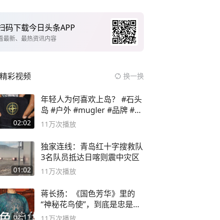
扫码下载今日头条APP
看最新、最热资讯内容
精彩视频
换一换
年轻人为何喜欢上岛？ #石头
岛 #户外 #mugler #品牌 #足
球流氓
02:02
11万
次播放
独家连线：青岛红十字搜救队
3名队员抵达日喀则震中灾区
01:02
11万
次播放
蒋长扬：《国色芳华》里的
“神秘花鸟使”，到底是忠是
奸？
02:11
11万
次播放