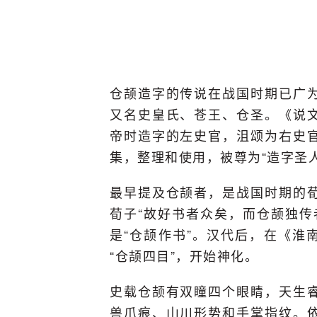
仓颉造字的传说在战国时期已广
又名史皇氏、苍王、仓圣。《说
帝时造字的左史官，沮颂为右史
集，整理和使用，被尊为“造字圣人
最早提及仓颉者，是战国时期的
荀子“故好书者众矣，而仓颉独传
是“仓颉作书”。汉代后，在《淮
“仓颉四目”，开始神化。
史载仓颉有双瞳四个眼睛，天生
兽爪痕、山川形势和手掌指纹。