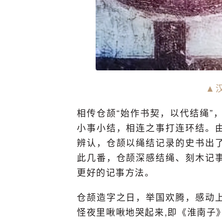
▲
相传仓颉“始作书契，以代结绳”
小事小结，相连之事打连环结。
辨认，仓颉以绳结记录的史书出
此几番，仓颉深感结绳、刻木记
更好的记事方法。
仓颉造字之日，举国欢腾，感动
怪夜里啾啾地哭起来,即《淮南子》