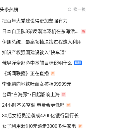
头条热榜
换一换
把百年大党建设得更加坚强有力
日本自卫队3架反潜巡逻机在东海活动
伊朗总统：最高领袖决策过程遭人利用
知识产权强国建设驶入“快车道”
俄导弹全部命中基辅目标说明什么
《新闻联播》正在直播
李亚鹏向地铁吐血女孩捐99999元
台风“白海豚”7日起影响上海
24小时不关空调 电费会更低吗
80后女柜员逆袭成4200亿银行副行长
女子利用漏洞0元薅走3000多件家电