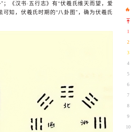
”；《汉书·五行志》有“伏羲氏维天而望，爱
法可知，伏羲氏时期的“八卦图”，确为伏羲氏
1
2
3
4
5
6
7
8
9
10