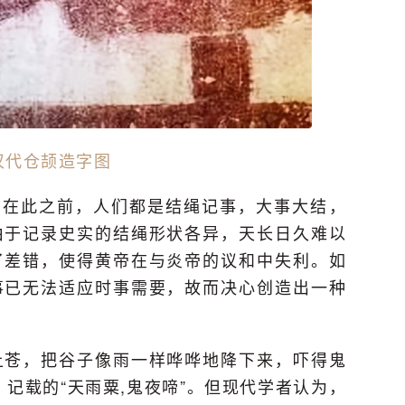
汉代仓颉造字图
，在此之前，人们都是结绳记事，大事大结，
由于记录史实的结绳形状各异，天长日久难以
了差错，使得黄帝在与炎帝的议和中失利。如
事已无法适应时事需要，故而决心创造出一种
上苍，把谷子像雨一样哗哗地降下来，吓得鬼
记载的“天雨粟,鬼夜啼”。但现代学者认为，