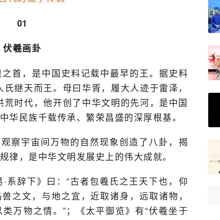
01
伏羲画卦
皇之首，是中国史料记载中最早的王。据史料
人氏继天而王。母曰华胥，履大人迹于雷泽，
洪荒时代，他开创了中华文明的先河，是中国
中华民族千载传承、繁荣昌盛的深厚根基。
过观察宇宙间万物的自然现象创造了八卦，揭
规律，是中华文明发展史上的伟大成就。
·系辞下》曰：“古者包羲氏之王天下也，仰
鸟兽之文，与地之宜，近取诸身，远取诸物，
类万物之情。”；《太平御览》有“伏羲坐于