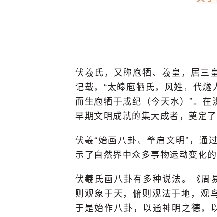
伏羲氏，又称庖牺、羲皇，居三
记载，“太皞庖牺氏，风姓，代燧
而生庖牺于成纪（今天水）”。在
早期文明成就的集大成者，奠定了
伏羲“始画八卦、肇启文明”，通
示了自然界中众多事物运动变化的
伏羲氏画八卦有多种说法。《周易
则观象于天，俯则观法于地，观
于是始作八卦，以通神明之德，以