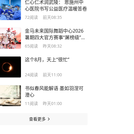
仁心仁术润武陵： 恩施州中
心医院书写公益医疗温暖答卷
72
阅读
前天08:35
金马未来国际舞蹈中心2026
暑期四大官方赛事“屠榜级”金
奖战绩！
65
阅读
昨天08:32
这个8月，天上“很忙”
24
阅读
前天11:00
书似春风能解语 墨如羽涅可
澄心
11
阅读
昨天01:00
查看更多