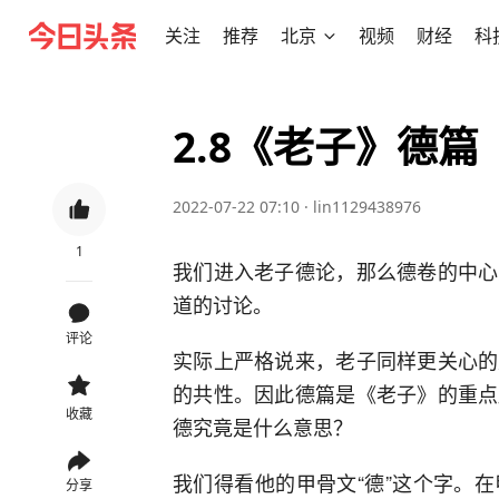
关注
推荐
北京
视频
财经
科
2.8《老子》德篇
2022-07-22 07:10
·
lin1129438976
1
我们进入老子德论，那么德卷的中心
道的讨论。
评论
实际上严格说来，老子同样更关心的
的共性。因此德篇是《老子》的重点
收藏
德究竟是什么意思？
我们得看他的甲骨文“德”这个字。
分享