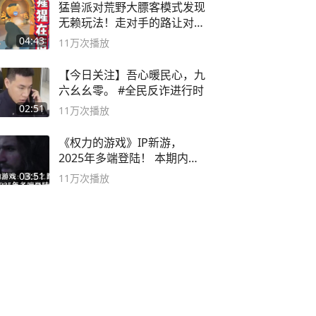
猛兽派对荒野大膘客模式发现
无赖玩法！走对手的路让对手
无路可走
04:43
11万
次播放
【今日关注】吾心暖民心，九
六幺幺零。 #全民反诈进行时
02:51
11万
次播放
《权力的游戏》IP新游，
2025年多端登陆！ 本期内容
概要
03:51
11万
次播放