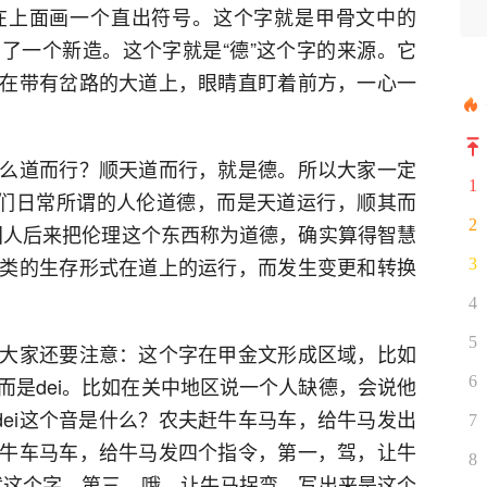
在上面画一个直出符号。这个字就是甲骨文中的
了一个新造。这个字就是“德”这个字的来源。它
在带有岔路的大道上，眼睛直盯着前方，一心一
么道而行？顺天道而行，就是德。所以大家一定
1
我们日常所谓的人伦道德，而是天道运行，顺其而
2
中国人后来把伦理这个东西称为道德，确实算得智慧
类的生存形式在道上的运行，而发生变更和转换
3
4
5
大家还要注意：这个字在甲金文形成区域，比如
而是dei。比如在关中地区说一个人缺德，会说他
6
，dei这个音是什么？农夫赶牛车马车，给牛马发出
7
牛车马车，给牛马发四个指令，第一，驾，让牛
8
。就这个字。第三，哦，让牛马拐弯，写出来是这个