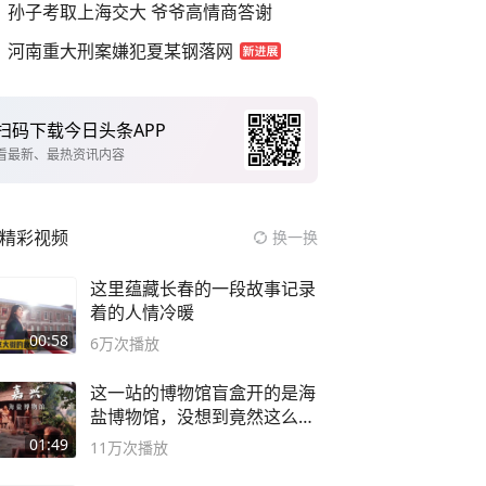
孙子考取上海交大 爷爷高情商答谢
河南重大刑案嫌犯夏某钢落网
扫码下载今日头条APP
看最新、最热资讯内容
精彩视频
换一换
这里蕴藏长春的一段故事记录
着的人情冷暖
00:58
6万
次播放
这一站的博物馆盲盒开的是海
盐博物馆，没想到竟然这么好
逛！
01:49
11万
次播放