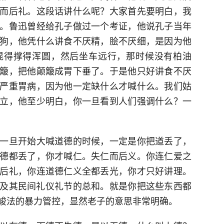
而后礼。这段话讲什么呢？大家首先要明白，我
。鲁迅曾经给孔子做过一个考证，他说孔子当年
狗，他凭什么讲食不厌精，脍不厌细，是因为他
混得撑得浑圆，然后坐车远行，那时候没有柏油
簸，把他颠簸成胃下垂了。于是他只好讲食不厌
严重胃病，因为他一定缺什么才喊什么。我们姑
立，他至少明白，你一旦看到人们强调什么？一
一旦开始大喊道德的时候，一定是你把道丢了，
德都丢了，你才喊仁。失仁而后义。你连仁爱之
后礼，你连道德仁义全都丢光，你才只好讲理。
及其民间礼仪礼节的总和。就是你把这些东西都
峻法的暴力管控，显然老子的意思非常明确。