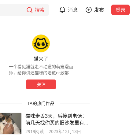
搜索
消息
发布
登录
猫来了
一个看见猫就走不动道的萌宠漫画
师，给你讲述猫咪的治愈or致郁漫
画故事，每周三、五、日更新，看
关注
见我就知道猫来了~
TA的热门作品
猫咪走丢3天，后接到电话：
前几天找你买的旧沙发里有只
猫...
2919
阅读
2023年12月13日