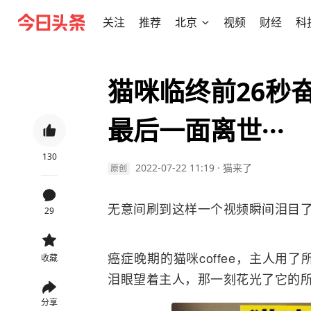
关注
推荐
北京
视频
财经
科
猫咪临终前26秒
最后一面离世···
130
2022-07-22 11:19
·
猫来了
原创
无意间刷到这样一个视频瞬间泪目
29
癌症晚期的猫咪coffee，主人
收藏
泪眼望着主人，那一刻花光了它的所有
分享