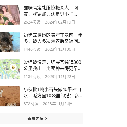
猫咪高定礼服惊艳众人，网
友：我家那只还是穷小子
呢……
2624
阅读
2024年02月19日
奶奶去世她的猫守在墓前一年
多，被人多次领养后又返回墓
地……
1446
阅读
2023年12月06日
爱猫被偷走，铲屎官猛追300
公里救出！比死神来得更早的
是主人！
1186
阅读
2023年11月22日
小伙批1吨小石头做40平枯山
水，喊方圆10公里的猫：都来
我家拉屎
878
阅读
2023年11月24日
查看更多