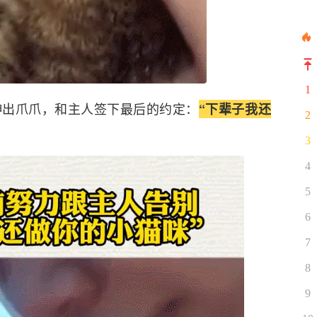
1
伸出爪爪，和主人签下最后的约定：
“下辈子我还
2
3
4
5
6
7
8
9