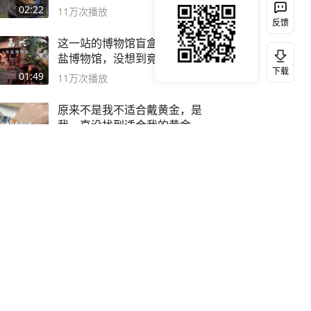
02:22
11万
次播放
反馈
这一站的博物馆盲盒开的是海
盐博物馆，没想到竟然这么好
下载
逛！
01:49
11万
次播放
原来不是我不适合戴黄金，是
我一直没找到适合我的黄金
😭
00:49
11万
次播放