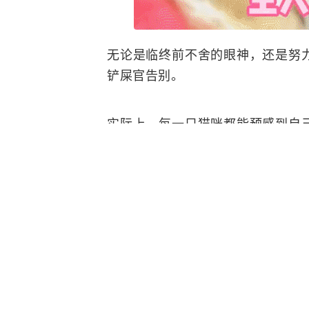
无论是临终前不舍的眼神，还是努
铲屎官告别。
实际上，每一只猫咪都能预感到自
自己的“猫生后事”······
它离开前不肯闭眼
挣扎着等我回家