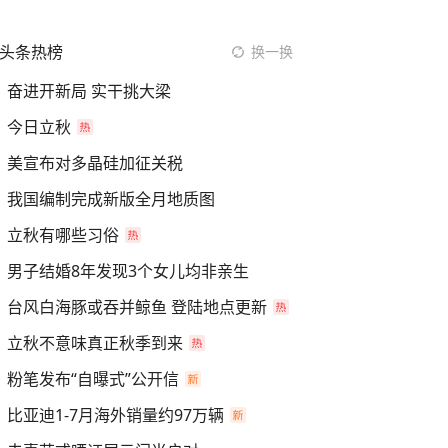
头条热榜
换一换
奋进开新局 实干挑大梁
今日立秋
美宣布对多晶硅加征关税
我国编制完成新版全月地质图
立秋有哪些习俗
男子结婚8年发现3个女儿均非亲生
台风白海豚或吞并鲸鱼 登陆地点更新
立秋不意味真正秋季到来
粉笔发布“自曝式”公开信
比亚迪1-7月海外销量约97万辆