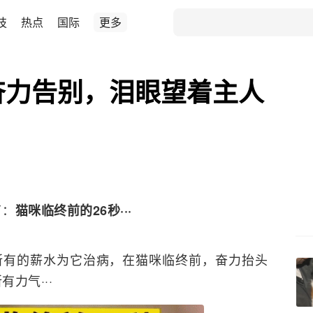
技
热点
国际
更多
奋力告别，泪眼望着主人
了：
猫咪临终前的26秒···
用了所有的薪水为它治病，在猫咪临终前，奋力抬头
力气···