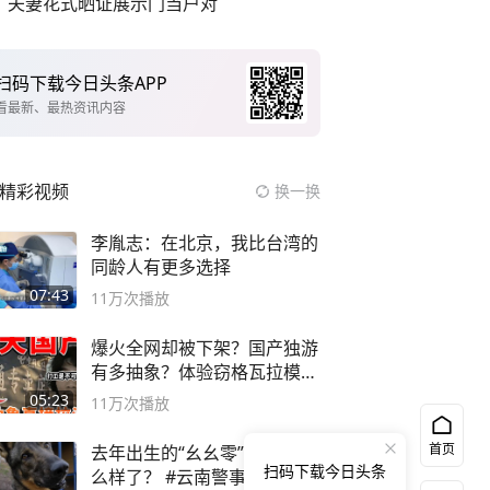
夫妻花式晒证展示门当户对
扫码下载今日头条APP
看最新、最热资讯内容
精彩视频
换一换
李胤志：在北京，我比台湾的
同龄人有更多选择
07:43
11万
次播放
爆火全网却被下架？国产独游
有多抽象？体验窃格瓦拉模拟
器！
05:23
11万
次播放
首页
去年出生的“幺幺零”，如今怎
扫码下载今日头条
么样了？ #云南警事