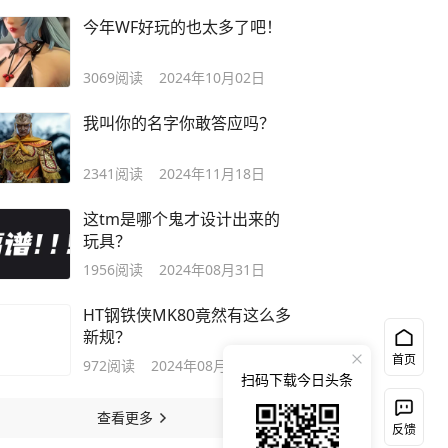
今年WF好玩的也太多了吧！
3069
阅读
2024年10月02日
我叫你的名字你敢答应吗？
2341
阅读
2024年11月18日
这tm是哪个鬼才设计出来的
玩具？
1956
阅读
2024年08月31日
HT钢铁侠MK80竟然有这么多
新规？
首页
972
阅读
2024年08月10日
扫码下载今日头条
查看更多
反馈