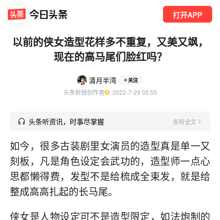
打开APP
以前的侠女造型花样多不重复，又美又飒，
现在的高马尾们脸红吗？
清月半湾
关注
头条新锐创作者
  2022-7-29 05:55
头条听资讯，时事尽掌握
去听全文
如今，很多古装剧里女演员的造型真是单一又
刻板，凡是角色设定会武功的，造型师一点心
思都懒得费，发型不是给梳成全束发，就是给
整成高高扎起的长马尾。
侠女是人物设定可不是造型限定，如法炮制的