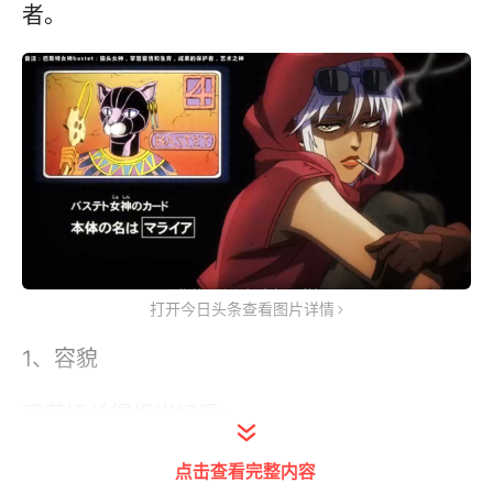
者。
打开今日头条查看图片详情
1、容貌
玛莱娅长得相当好看：
点击查看完整内容
银白发，杏黄仁，小麦肤色，有玲珑身段。