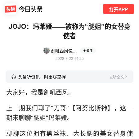
打开APP
JOJO：玛莱娅——被称为“腿姐”的女替身
使者
剑吼西风说动漫
关注
2022-7-22 14:25
头条听资讯，时事尽掌握
去听全文
大家好，我是剑吼西风。
上一期我们聊了“刀哥”【阿努比斯神】，这一
期来聊聊“腿姐”玛莱娅。
聊聊这位拥有黑丝袜、大长腿的美女替身使