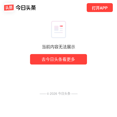
打开APP
当前内容无法展示
去今日头条看更多
—— ©
2026
今日头条
——