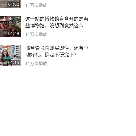
01:02
11万
次播放
这一站的博物馆盲盒开的是海
盐博物馆，没想到竟然这么好
逛！
01:49
11万
次播放
邢台壹号院即买即住，还有心
动好礼。确定不研究下？
01:15
11万
次播放