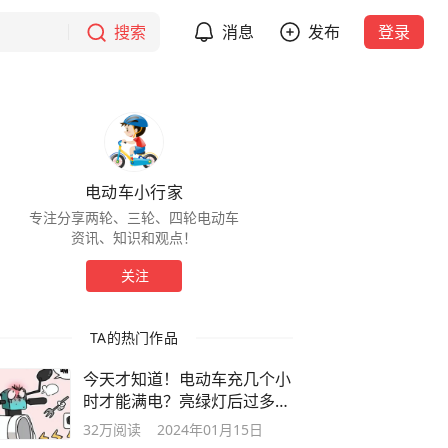
搜索
消息
发布
登录
电动车小行家
专注分享两轮、三轮、四轮电动车
资讯、知识和观点！
关注
TA的热门作品
今天才知道！电动车充几个小
时才能满电？亮绿灯后过多久
才能拔电
32万
阅读
2024年01月15日