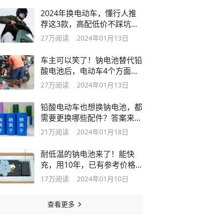
2024年换电动车，懂行人推
荐这3款，高配低价不踩坑，
续航也不错
27万
阅读
2024年01月13日
车主可以笑了！钠电池替代铅
酸电池后，电动车4个方面能
从中受益
27万
阅读
2024年01月13日
铅酸电动车也想换钠电池，都
需要更换哪些配件？答案来
了，涨知识
21万
阅读
2024年01月18日
耐低温的钠电池来了！能快
充，用10年，已有参考价格，
你觉得贵吗
17万
阅读
2024年01月10日
查看更多