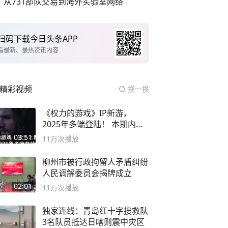
从731部队交易到海外实验室网络
扫码下载今日头条APP
看最新、最热资讯内容
精彩视频
换一换
《权力的游戏》IP新游，
2025年多端登陆！ 本期内容
概要
03:51
11万
次播放
柳州市被行政拘留人矛盾纠纷
人民调解委员会揭牌成立
02:01
11万
次播放
独家连线：青岛红十字搜救队
3名队员抵达日喀则震中灾区