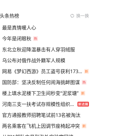
头条热榜
换一换
最是真情暖人心
今年是闭眼秋
东北立秋迎降温暴击有人穿羽绒服
乌公布对俄作战外籍军人规模
网易《梦幻西游》员工盗号获利173万
国防部：坚决反制任何闹海挑衅图谋
楼上填水泥楼下卫生间秒变“泥浆塘”
河南三支一扶考试存规模性组织作弊
官方通报教师招聘笔试前13名被淘汰
两名乘客在飞机上因调节座椅起冲突