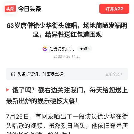
打开APP
63岁唐僧徐少华街头嗨唱，场地简陋发福明
显，给异性送红包遭围观
盖饭娱乐官方号
关注
2022-7-25 14:27
头条听资讯，时事尽掌握
去听全文
饿了吗？戳右边关注我们，每天给您送上
最新出炉的娱乐硬核大餐！
7月25日，有网友晒出了一段演员徐少华在街
头唱歌的视频，虽然烈日当头，他依旧穿着唐