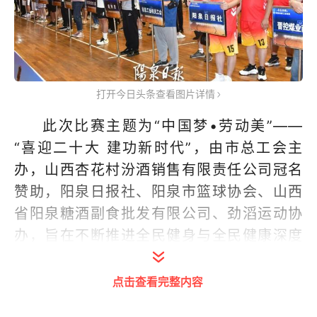
打开今日头条查看图片详情
此次比赛主题为“中国梦•劳动美”——
“喜迎二十大 建功新时代”，由市总工会主
办，山西杏花村汾酒销售有限责任公司冠名
赞助，阳泉日报社、阳泉市篮球协会、山西
省阳泉糖酒副食批发有限公司、劲滔运动协
办，旨在不断推进全民健身与全民健康深度
融合，进一步活跃职工生活、强健职工体
魄、提振职工精神，大力营造文明祥和、欢
点击查看完整内容
乐喜庆，喜迎党的二十大胜利召开的浓厚氛