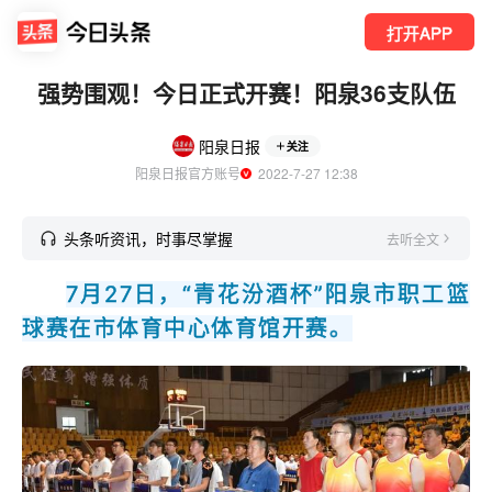
打开APP
强势围观！今日正式开赛！阳泉36支队伍
阳泉日报
关注
阳泉日报官方账号
  2022-7-27 12:38
头条听资讯，时事尽掌握
去听全文
7月27日，“青花汾酒杯”阳泉市职工篮
球赛在市体育中心体育馆开赛。