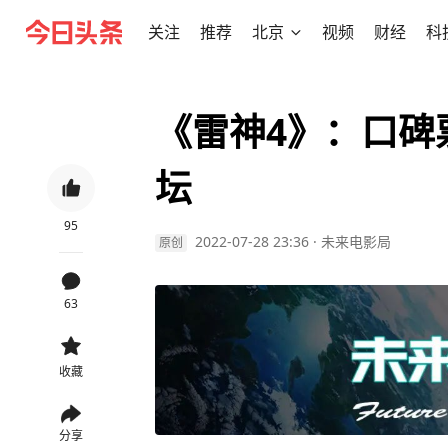
关注
推荐
北京
视频
财经
科
《雷神4》：口碑
坛
95
2022-07-28 23:36
·
未来电影局
原创
63
收藏
分享