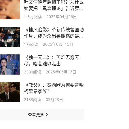
叶文洁晚年后悔了吗？为什么
她要把「黑森理论」告诉罗辑
呢？
1.3万
阅读
2025年04月26日
《捕风追影》革新传统警匪动
作片，成为杀出暑期档的最强
“黑马”
1万
阅读
2025年08月15日
《独一无二》：苦难无穷无
尽，暗巷难以走出！
2300
阅读
2025年05月17日
《教父》：泰西欧为何要背叛
柯里昂家族？
2133
阅读
05月23日
查看更多