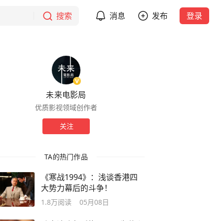
搜索
消息
发布
登录
未来电影局
优质影视领域创作者
关注
TA的热门作品
《寒战1994》：浅谈香港四
大势力幕后的斗争！
1.8万
阅读
05月08日