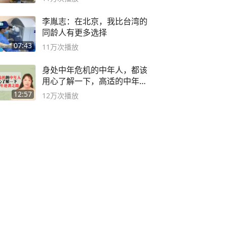
李胤志：在北京，我比台湾的
同龄人有更多选择
07:43
11万
次播放
身处中年危机的中年人，都该
用心了解一下，高适的中年逆
袭之路
12:57
12万
次播放