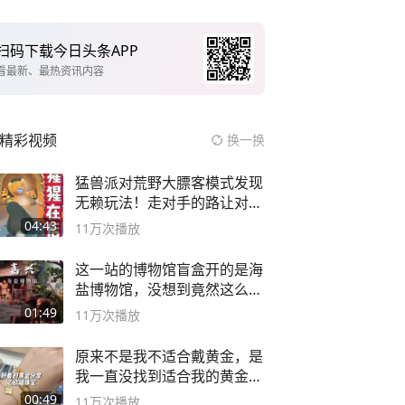
扫码下载今日头条APP
看最新、最热资讯内容
精彩视频
换一换
猛兽派对荒野大膘客模式发现
无赖玩法！走对手的路让对手
无路可走
04:43
11万
次播放
这一站的博物馆盲盒开的是海
盐博物馆，没想到竟然这么好
逛！
01:49
11万
次播放
原来不是我不适合戴黄金，是
我一直没找到适合我的黄金
😭
00:49
11万
次播放