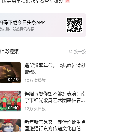
国乒男单横滨冠军赛全军覆没
扫码下载今日头条APP
看最新、最热资讯内容
精彩视频
换一换
遥望觉醒年代，《热血》铸就
警魂。
04:19
10万
次播放
舞蹈《想你想不够》表演：南
宁市红光歌舞艺术团森林春红
舞蹈队。
02:40
12万
次播放
新年新气象又一部佳作诞生 #
国漫猫行东方传递文化自信