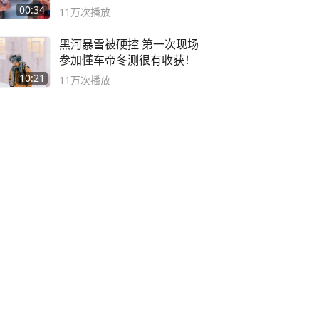
00:34
11万
次播放
黑河暴雪被硬控 第一次现场
参加懂车帝冬测很有收获！
10:21
11万
次播放