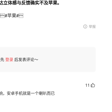
达立体感与反馈确实不及苹果。
#

#苹果#

举报
请先
登录
后发表评论～
11
响，安卓手机就是一个喇叭而已