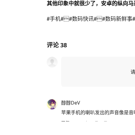
其他印象中就很少了，安卓的纵向马
#手机#

#数码快讯#

#数码新鲜事
评论
38
醇醇DeV
苹果手机的喇叭发出的声音像是音
回复
·
2022年07月29日
查看全部
4
条回复