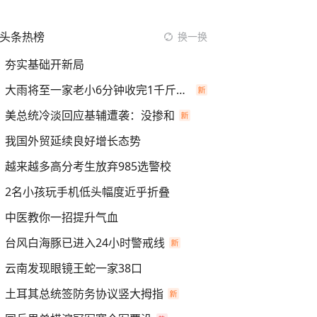
头条热榜
换一换
夯实基础开新局
大雨将至一家老小6分钟收完1千斤稻谷
美总统冷淡回应基辅遭袭：没掺和
我国外贸延续良好增长态势
越来越多高分考生放弃985选警校
2名小孩玩手机低头幅度近乎折叠
中医教你一招提升气血
台风白海豚已进入24小时警戒线
云南发现眼镜王蛇一家38口
土耳其总统签防务协议竖大拇指