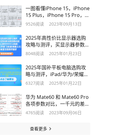
一图看懂iPhone 15，iPhone
15 Plus，iPhone 15 Pro，
Pro Max区别不同
9526
阅读
2023年09月13日
2025年高性价比显示器选购
攻略与测评，买显示器参数必
知科普
8048
阅读
2025年01月23日
2025年国补平板电脑选购攻
略与测评，iPad/华为/荣耀平
板电脑推荐
6327
阅读
2025年01月22日
华为 Mate60 和 Mate60 Pro
各项参数对比，一千元的差价
差到哪里了？
4765
阅读
2023年09月06日
查看更多