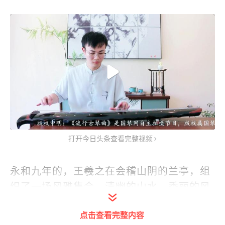
打开今日头条查看完整视频
永和九年的，王羲之在会稽山阴的兰亭，组
织了一场风雅集会。清幽的山水、秀丽的风
景吸引了司徒谢安、辞赋家孙绰、矜豪傲物
点击查看完整内容
的谢万、高僧支道林等社会名流的捧场。当