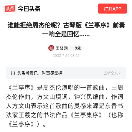
打开APP
谁能拒绝周杰伦呢？古琴版《兰亭序》前奏
一响全是回忆......
国琴网
关注
2022-7-29 08:42
头条听资讯，时事尽掌握
去听全文
《兰亭序》是周杰伦演唱的一首歌曲，由周
杰伦作曲，方文山填词，钟兴民编曲，作词
人方文山表示这首歌曲的灵感来源是东晋书
法家王羲之的书法作品
《兰亭集序》（也称
《兰亭序》）
。