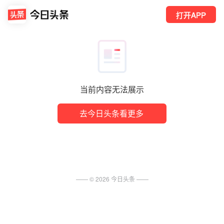
打开APP
当前内容无法展示
去今日头条看更多
—— ©
2026
今日头条
——