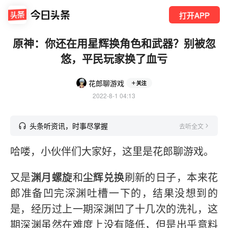
打开APP
原神：你还在用星辉换角色和武器？别被忽
悠，平民玩家换了血亏
花郎聊游戏
关注
2022-8-1 04:13
头条听资讯，时事尽掌握
去听全文
哈喽，小伙伴们大家好，这里是花郎聊游戏。
又是
渊月螺旋
和
尘辉兑换
刷新的日子，本来花
郎准备凹完深渊吐槽一下的，结果没想到的
是，经历过上一期深渊凹了十几次的洗礼，这
期深渊虽然在难度上没有降低，但是出乎意料