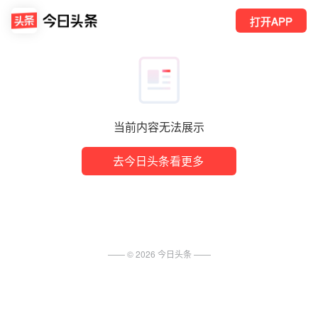
打开APP
当前内容无法展示
去今日头条看更多
—— ©
2026
今日头条
——