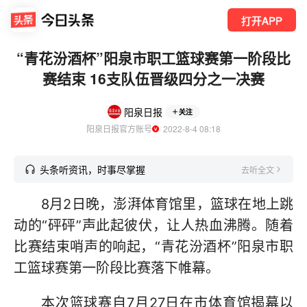
打开APP
“青花汾酒杯”阳泉市职工篮球赛第一阶段比
赛结束 16支队伍晋级四分之一决赛
阳泉日报
关注
阳泉日报官方账号
  2022-8-4 08:18
头条听资讯，时事尽掌握
去听全文
8月2日晚，澎湃体育馆里，篮球在地上跳
动的“砰砰”声此起彼伏，让人热血沸腾。随着
比赛结束哨声的响起，“青花汾酒杯”阳泉市职
工篮球赛第一阶段比赛落下帷幕。
本次篮球赛自7月27日在市体育馆揭幕以