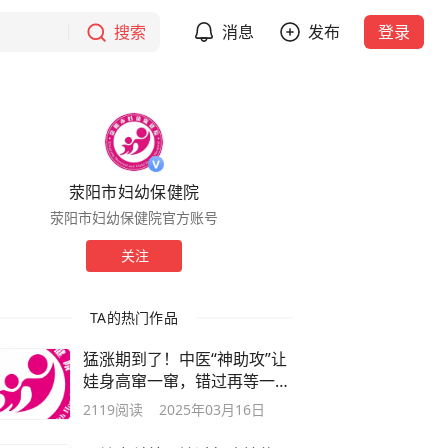
搜索
消息
发布
登录
荥阳市妇幼保健院
荥阳市妇幼保健院官方账号
关注
TA的热门作品
猛涨期到了！中医“神助攻”让
娃身高窜一窜，错过再等一
年！
2119
阅读
2025年03月16日