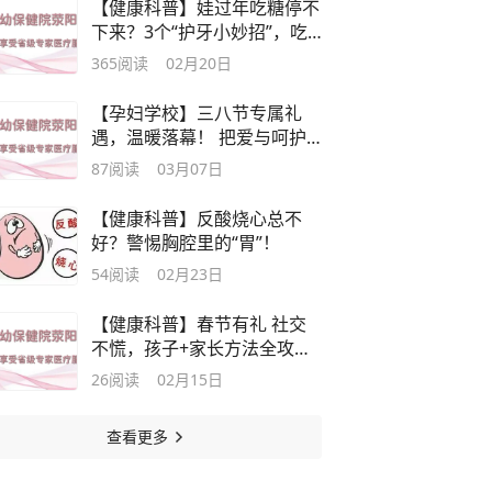
【健康科普】娃过年吃糖停不
下来？3个“护牙小妙招”，吃
糖不蛀牙
365
阅读
02月20日
【孕妇学校】三八节专属礼
遇，温暖落幕！ 把爱与呵护
送给每一位了不起的你
87
阅读
03月07日
【健康科普】反酸烧心总不
好？警惕胸腔里的“胃”！
54
阅读
02月23日
【健康科普】春节有礼 社交
不慌，孩子+家长方法全攻略
来啦！
26
阅读
02月15日
查看更多