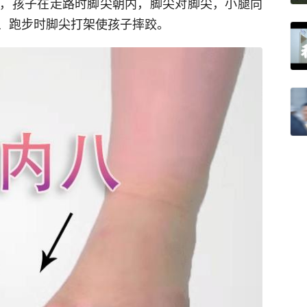
，孩子在走路时脚尖朝内，脚尖对脚尖，小腿向
、跑步时脚尖打架使孩子摔跤。