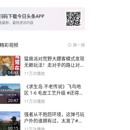
扫码下载今日头条APP
看最新、最热资讯内容
精彩视频
换一换
猛兽派对荒野大膘客模式发现
无赖玩法！走对手的路让对手
无路可走
04:43
11万
次播放
《求生岛 不老传说》飞鸟地
区 1-6 毛皮工艺升级 #还得是
主机大作
20:47
11万
次播放
强者从不抱怨环境，这弹弓玩
户外的谁拥有过，太准了#弹
弓#户外
00:15
12万
次播放