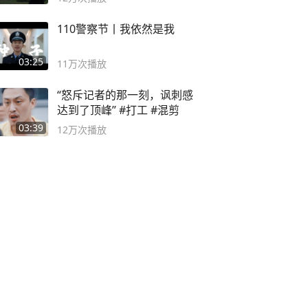
110警察节丨我依然是我
03:25
11万
次播放
“怒斥记者的那一刻，讽刺感
达到了顶峰” #打工 #混剪
03:39
12万
次播放