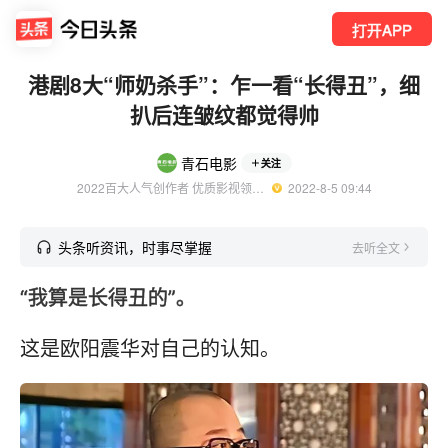
打开APP
港剧8大“师奶杀手”：乍一看“长得丑”，细
扒后连皱纹都觉得帅
青石电影
关注
2022百大人气创作者 优质影视领域创作者
  2022-8-5 09:44
头条听资讯，时事尽掌握
去听全文
“我算是长得丑的”。
这是欧阳震华对自己的认知。