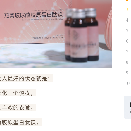
3
4
5
6
7
8
9
女人最好的状态就是：
10
天化一个淡妆，
上喜欢的衣裳，
瓶胶原蛋白肽饮，