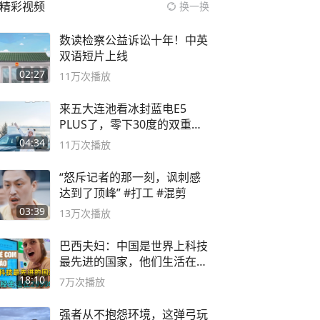
精彩视频
换一换
数读检察公益诉讼十年！中英
双语短片上线
02:27
11万
次播放
来五大连池看冰封蓝电E5
PLUS了，零下30度的双重冰
封40小时全录
04:34
11万
次播放
“怒斥记者的那一刻，讽刺感
达到了顶峰” #打工 #混剪
03:39
13万
次播放
巴西夫妇：中国是世界上科技
最先进的国家，他们生活在
2999年
18:10
7万
次播放
强者从不抱怨环境，这弹弓玩