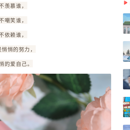
不羡慕谁，
不嘲笑谁，
不依赖谁，
是悄悄的努力，
悄的爱自己。