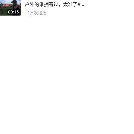
户外的谁拥有过，太准了#弹
弓#户外
00:15
12万
次播放