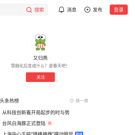
搜索
消息
发布
登录
又归燕
雪融化后变成什么？是春天吧！
关注
头条热榜
换一换
从科技创新看开局起步的时与势
台风白海豚正式登陆
上海中心千吨“镇楼神器”摆动明显