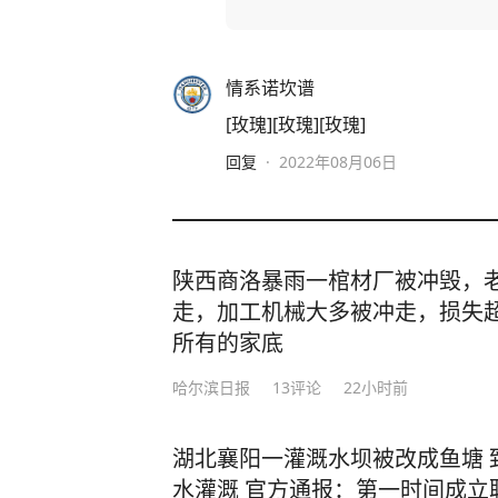
情系诺坎谱
[玫瑰][玫瑰][玫瑰]
回复
·
2022年08月06日
陕西商洛暴雨一棺材厂被冲毁，老
走，加工机械大多被冲走，损失超
所有的家底
哈尔滨日报
13
评论
22小时前
湖北襄阳一灌溉水坝被改成鱼塘 
水灌溉 官方通报：第一时间成立