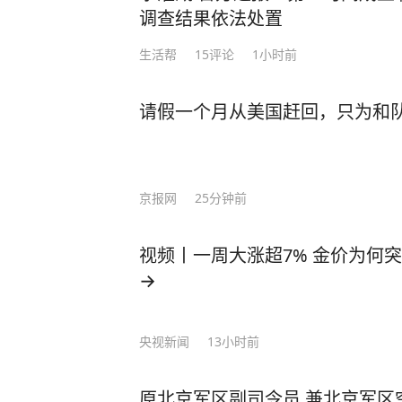
调查结果依法处置
生活帮
15
评论
1小时前
请假一个月从美国赶回，只为和队
京报网
25分钟前
视频丨一周大涨超7% 金价为何
→
央视新闻
13小时前
原北京军区副司令员 兼北京军区