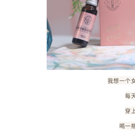
我想一个
每
穿
喝一