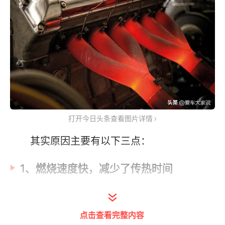
打开今日头条查看图片详情
其实原因主要有以下三点：
1、燃烧速度快，减少了传热时间
小时候家里经常停电，停电后就要点蜡
烛。晚上坐在桌子边闲得无聊了就会用手指快
点击查看完整内容