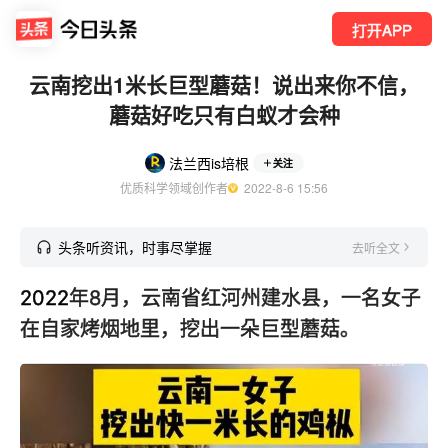
打开APP
云南挖出1米长巨型蘑菇！说出来你不信，
蘑菇好吃只有白蚁才会种
法兰西is培根
关注
优质科学领域创作者
  2022-8-6 15:56
头条听资讯，时事尽掌握
去听全文
2022
年8月，云南省红河州建水县，一名女子
在自家烤烟地里，挖出一朵巨型蘑菇。