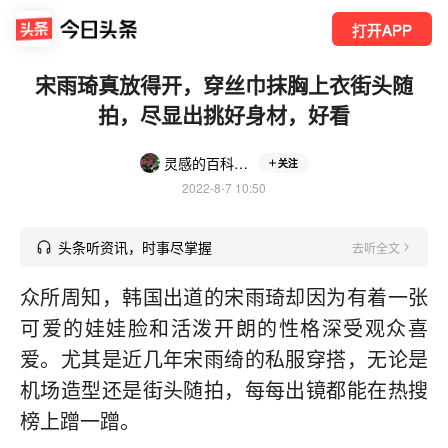
打开APP
宋雨琦真放得开，穿丝巾抹胸上衣街头随
拍，尽显出挑好身材，好看
灵感的百科生活
关注
2022-8-7 10:50
头条听资讯，时事尽掌握
去听全文
众所周知，韩国出道的宋雨琦却因为有着一张
可爱的娃娃脸和活泼开朗的性格深受观众喜
爱。尤其是近几年宋雨绮的私服穿搭，无论是
机场造型还是街头随拍，每每出镜都能在热搜
榜上蹭一蹭。