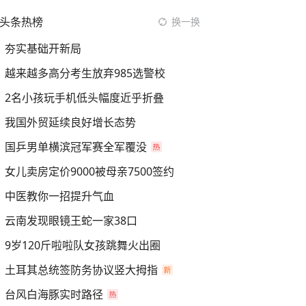
头条热榜
换一换
夯实基础开新局
越来越多高分考生放弃985选警校
2名小孩玩手机低头幅度近乎折叠
我国外贸延续良好增长态势
国乒男单横滨冠军赛全军覆没
女儿卖房定价9000被母亲7500签约
中医教你一招提升气血
云南发现眼镜王蛇一家38口
9岁120斤啦啦队女孩跳舞火出圈
土耳其总统签防务协议竖大拇指
台风白海豚实时路径