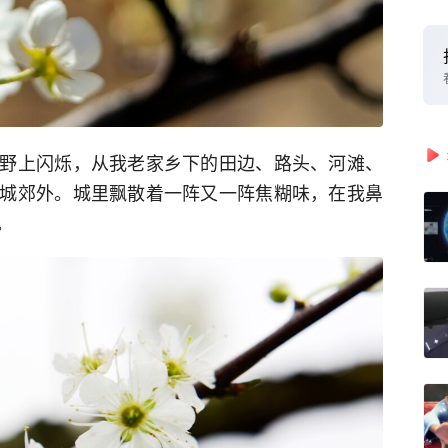
野上闪烁，从我老家乡下的田边、路头、河滩、
城郊外。城里飘散着一阵又一阵焦糊味，在我鼻
。