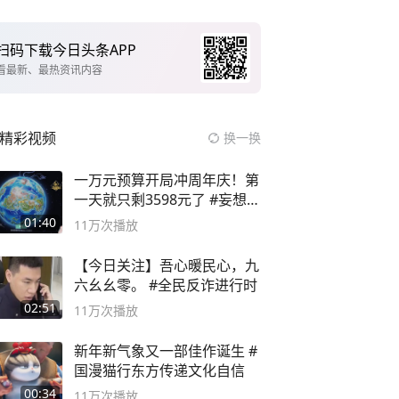
扫码下载今日头条APP
看最新、最热资讯内容
精彩视频
换一换
一万元预算开局冲周年庆！第
一天就只剩3598元了 #妄想山
海
01:40
11万
次播放
【今日关注】吾心暖民心，九
六幺幺零。 #全民反诈进行时
02:51
11万
次播放
新年新气象又一部佳作诞生 #
国漫猫行东方传递文化自信
00:34
11万
次播放