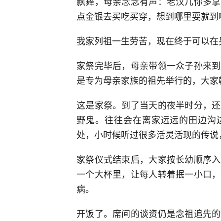
飘舞，母亲念念有声：老汉儿你多拿
点金银去买吃买穿，想到哪里耍就到
我家列祖一生劳苦，现在终于可以在
家祭完毕后，母亲带领一众子孙来到
是专为母亲家族的祖先举行的，大家
这是家祭。到了当天的夜半时分，还
野鬼。往往会在离家远远的田边沟边
处，小时候听过很多活灵活现的传说
家祭仪式结束后，大家按长幼顺序入
一个大杯里，让每人转着抿一小口，
病。
开饭了。席间的谈资仍是念祖追先的