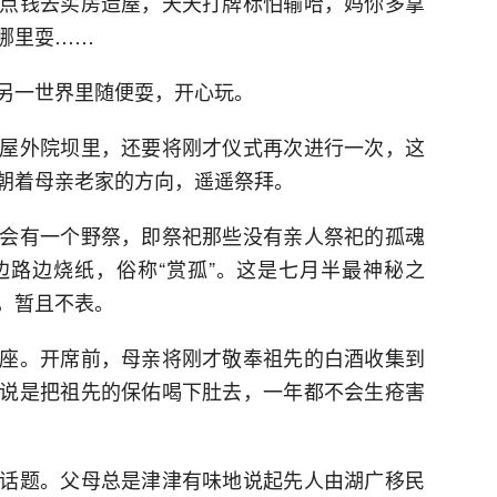
点钱去买房造屋，天天打牌标怕输哈，妈你多拿
哪里耍……
另一世界里随便耍，开心玩。
屋外院坝里，还要将刚才仪式再次进行一次，这
朝着母亲老家的方向，遥遥祭拜。
会有一个野祭，即祭祀那些没有亲人祭祀的孤魂
路边烧纸，俗称“赏孤”。这是七月半最神秘之
，暂且不表。
座。开席前，母亲将刚才敬奉祖先的白酒收集到
说是把祖先的保佑喝下肚去，一年都不会生疮害
话题。父母总是津津有味地说起先人由湖广移民