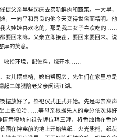
催促父亲早些起床去买新鲜肉和蔬菜。一大早，
摊，一向平和善良的他今天变得世俗而精明。他
我大娃娃喜欢吃的，那是我二女子喜欢吃的……
都要回来嘛。父亲立即接茬，要回来要回来。说
憨厚的笑意。
，收拾环境，配佐料，烧开水……
。女儿摆桌椅，媳妇帮厨房，先生们在家里总是
翘起二郎腿陪老父亲闲话江湖。
筷摆放好了。祭祀仪式正式开始。先是母亲高声
们坐上把位哈……等母亲根据先人的辈分依次排好
神情肃穆地向祖先牌位拜三拜，将香烛插在香炉
着围在神龛前的地上开始烧纸。火光熊熊，纸灰