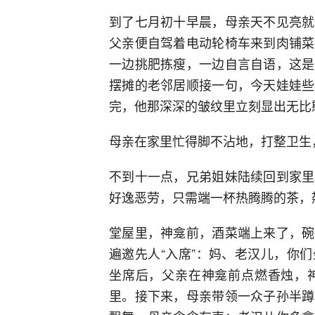
到了七月初十早晨，母亲天不见亮就
父亲便自驾着电动轮椅车来到肉铺菜
一边挑肥拣瘦，一边自言自语，这是
摆摊的老邻居顺接一句，今天娃娃些
完，他那深深的皱纹里立刻显出无比
母亲在家里忙得脚不沾地，打整卫生
不到十一点，兄弟姐妹陆续回到家里
好逸恶劳，只需端一杯热腾腾的茶，
堂屋里，神龛前，酒菜端上来了，碗
遍邀先人“入席”：妈、老汉儿，你
坐席后，父亲在神龛前点燃香烛，
里。接下来，母亲带领一众子孙半蹲