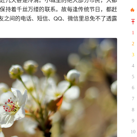
保持着千丝万缕的联系。故每逢传统节日，都赶
友之间的电话、短信、QQ、微信里总免不了透露
1
2
3
4
5
6
7
8
9
10