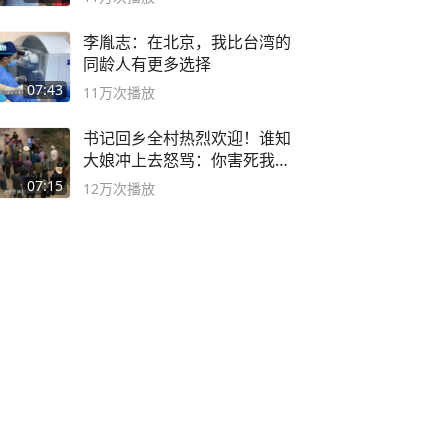
李胤志：在北京，我比台湾的
同龄人有更多选择
07:43
11万
次播放
书记回乡全村热烈欢迎！谁知
大娘冲上去怒骂：你害死我儿
子
07:15
12万
次播放