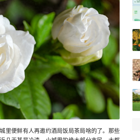
城里便鲜有人再邀约酒局饭局茶局啥的了。那些
近几天甚是冷清。小城里的绝大部分市民，大都