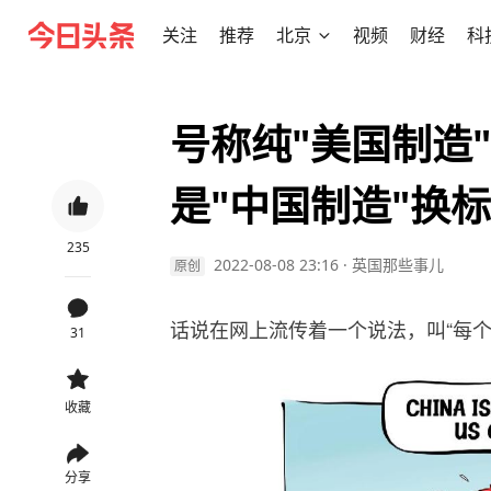
关注
推荐
北京
视频
财经
科
号称纯"美国制造
是"中国制造"换
235
2022-08-08 23:16
·
英国那些事儿
原创
话说在网上流传着一个说法，叫“每个
31
收藏
分享