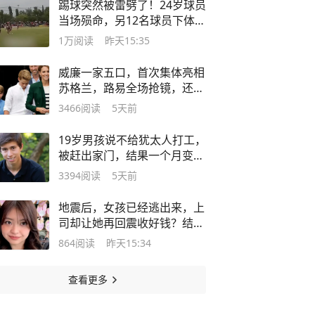
踢球突然被雷劈了！24岁球员
当场殒命，另12名球员下体集
体烧伤
1万
阅读
昨天15:35
威廉一家五口，首次集体亮相
苏格兰，路易全场抢镜，还被
姐姐吐槽
3466
阅读
5天前
19岁男孩说不给犹太人打工，
被赶出家门，结果一个月变现
三万美金
3394
阅读
5天前
地震后，女孩已经逃出来，上
司却让她再回震收好钱？结
果，人没了
864
阅读
昨天15:34
查看更多