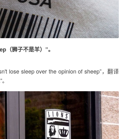
 Sheep（狮子不是羊）”。
se sleep over the opinion of sheep”，翻译
”。