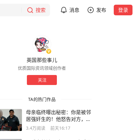
搜索
消息
发布
登录
英国那些事儿
优质国际资讯领域创作者
关注
TA的热门作品
母亲临终曝出秘密：你是被邻
居强奸生的！他怒告对方，结
局舒服了
3.4万
阅读
前天16:17