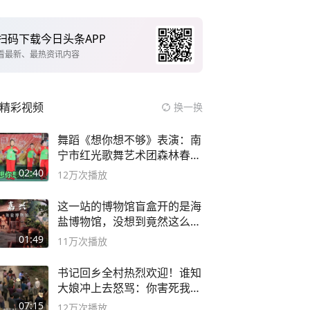
扫码下载今日头条APP
看最新、最热资讯内容
精彩视频
换一换
舞蹈《想你想不够》表演：南
宁市红光歌舞艺术团森林春红
舞蹈队。
02:40
12万
次播放
这一站的博物馆盲盒开的是海
盐博物馆，没想到竟然这么好
逛！
01:49
11万
次播放
书记回乡全村热烈欢迎！谁知
大娘冲上去怒骂：你害死我儿
子
07:15
12万
次播放