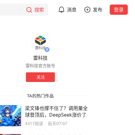
搜索
消息
发布
登录
雷科技
雷科技官方账号
关注
TA的热门作品
梁文锋也撑不住了？调用量全
球登顶后，DeepSeek涨价了
4317
阅读
前天07:07