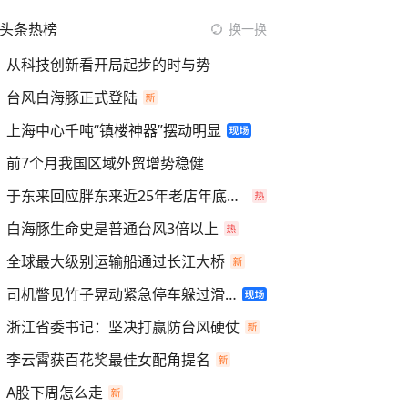
头条热榜
换一换
从科技创新看开局起步的时与势
台风白海豚正式登陆
上海中心千吨“镇楼神器”摆动明显
前7个月我国区域外贸增势稳健
于东来回应胖东来近25年老店年底关闭
白海豚生命史是普通台风3倍以上
全球最大级别运输船通过长江大桥
司机瞥见竹子晃动紧急停车躲过滑坡
浙江省委书记：坚决打赢防台风硬仗
李云霄获百花奖最佳女配角提名
A股下周怎么走