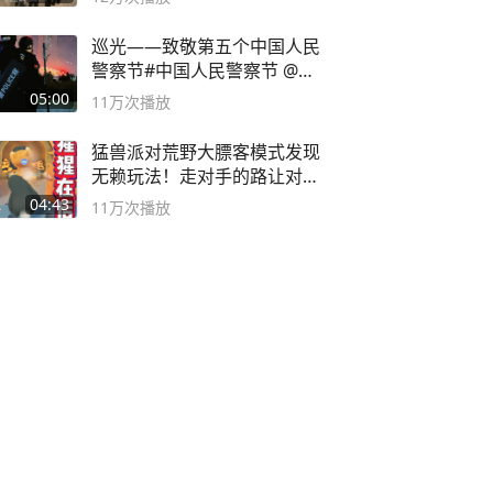
巡光——致敬第五个中国人民
警察节#中国人民警察节 @抖
音小助手
05:00
11万
次播放
猛兽派对荒野大膘客模式发现
无赖玩法！走对手的路让对手
无路可走
04:43
11万
次播放