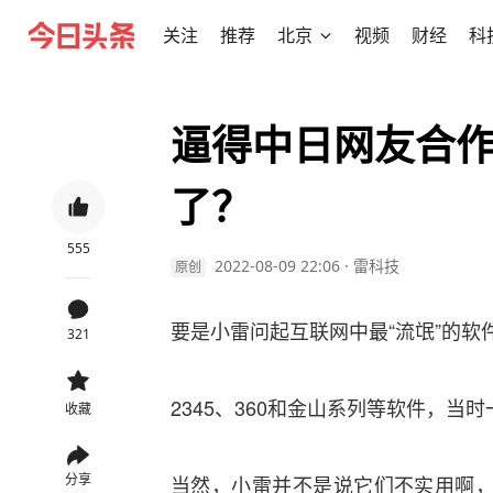
关注
推荐
北京
视频
财经
科
逼得中日网友合作
了？
555
2022-08-09 22:06
·
雷科技
原创
要是小雷问起互联网中最“流氓”的
321
2345、360和金山系列等软件，
收藏
分享
当然，小雷并不是说它们不实用啊，