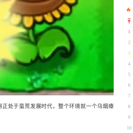
1
2
3
4
5
6
7
网正处于蛮荒发展时代，整个环境就一个乌烟瘴
8
9
10