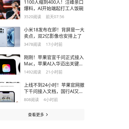
1100人缩到400人！汪峰亲口
爆料，AI开始端起打工人饭碗
3520
阅读
前天07:56
小米18发布在即！背屏是一大
卖点，双2亿影像也安排上了
3478
阅读
17小时前
刚刚！苹果官宣千问正式接入
Mac，苹果AI入华迈出关键一
步
1492
阅读
21小时前
上线不到24小时！苹果官网撤
下千问接入文档，国行AI又跳
票了？
808
阅读
4小时前
查看更多